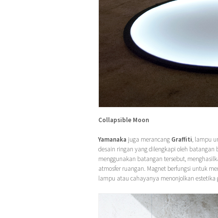
Collapsible Moon
Yamanaka
juga merancang
Graffiti
, lampu u
desain ringan yang dilengkapi oleh batanga
menggunakan batangan tersebut, menghasilk
atmosfer ruangan. Magnet berfungsi untuk 
lampu atau cahayanya menonjolkan estetika ga