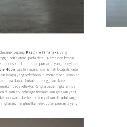
desainer Jepang,
Kazuhiro Yamanaka
, yang
anggih, serta atensi pada detail. Nama dan bentuk
rena terinspirasi dari bulan purnama yang menyinari
ble Moon
juga terinspirasi dari istilah fotografi, yaitu
esain lampu yang sederhana ini menyimpan keunikan
gkarannya dapat timbul dan tenggelam karena
gunakan pada reflektor. Rangka pada lingkarannya
hitam di satu sisi, sehingga memastikan gerakan yang
eberapa warna berbeda ditempatkan di sudut rangka
 lingkaran, menghasilkan efek bulan purnama yang