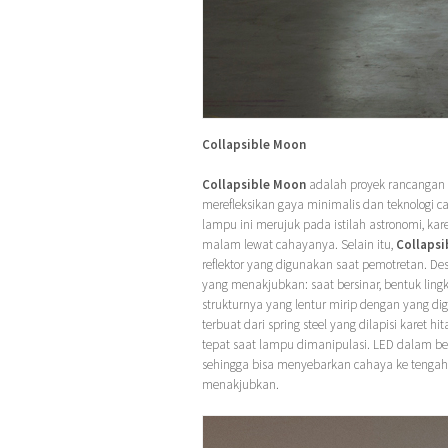
Collapsible Moon
Collapsible Moon
adalah proyek rancangan 
merefleksikan gaya minimalis dan teknologi c
lampu ini merujuk pada istilah astronomi, ka
malam lewat cahayanya. Selain itu,
Collapsi
reflektor yang digunakan saat pemotretan. D
yang menakjubkan: saat bersinar, bentuk lin
strukturnya yang lentur mirip dengan yang di
terbuat dari spring steel yang dilapisi karet 
tepat saat lampu dimanipulasi. LED dalam b
sehingga bisa menyebarkan cahaya ke tengah
menakjubkan.