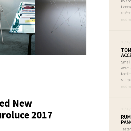
kolabo
Hendr
crafts
read m
06/08/
TOM
ACC
Small 
AW26 A
tactil
sharpe
read m
hed New
06/08/
uroluce 2017
RUM
PAN
Teate