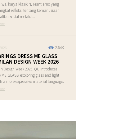
Jiwa, karya klasik N. Riantiarno yang
ngkat refleksi tentang kemanusiaan
alitas sosial melalui...
ore
2.64K
2026
BRINGS DRESS ME GLASS
MILAN DESIGN WEEK 2026
an Design Week 2026, QU introduces
ME GLASS, exploring glass and light
h a more expressive material language.
ore