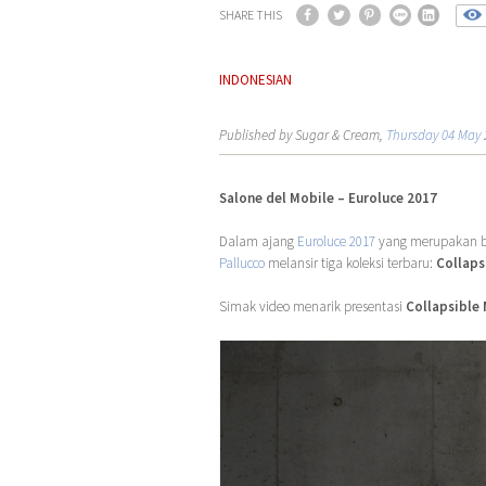
SHARE THIS
INDONESIAN
Published by Sugar & Cream,
Thursday 04 May 
Salone del Mobile – Euroluce 2017
Dalam ajang
Euroluce 2017
yang merupakan b
Pallucco
melansir tiga koleksi terbaru:
Collaps
Simak video menarik presentasi
Collapsible