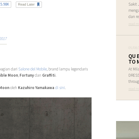
5.98K
Sakit 
Read Later
menga
dan re
read m
2017
05/08/
QU 
TO 
agian dari
Salone del Mobile
, brand lampu legendaris
At Mil
ible Moon
,
Fortuny
dan
Graffiti
.
DRESS 
throug
 Moon
oleh
Kazuhiro Yamakawa
di sini
.
read m