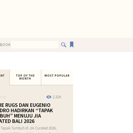
EBOOK
ENT
TOP OF THE
MOST POPULAR
MONTH
2.32K
2026
RE RUGS DAN EUGENIO
DRO HADIRKAN “TAPAK
BUH” MENUJU JIA
ATED BALI 2026
 Tapak Tumbuh di JIA Curated 2026,