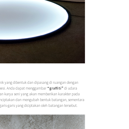
nik yang dibentuk dan dipasang di ruangan dengan
n besi. Anda dapat menggambar
“graffiti”
di udara
an karya seni yang akan memberikan karakter pada
menciptakan dan mengubah bentuk batangan, sementara
ris-garis yang diciptakan oleh batangan tersebut.