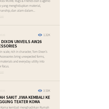
rasi MOIRE Rugs & Friends dan Eugenio
o yang menghidupkan material,
manship, dan alam dalam...
ore
1.32K
2026
 DIXON UNVEILS AW26
ESSORIES
in scale, rich in character, Tom Dixon’s
ccessories bring unexpected forms,
e materials and everyday utility into
r focus.
ore
3.53K
2026
AH SAKIT JIWA KEMBALI KE
GGUNG TEATER KOMA
r Koma kembali menghadirkan Rumah