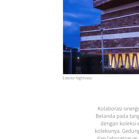
Exterior Nightview
Kolaborasi sinerg
Belanda pada tang
dengan koleksi 
koleksinya. Gedun
dan laboratorium 