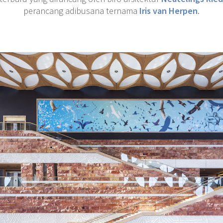
perancang adibusana ternama
Iris van Herpen
.