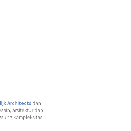
ijk Architects
dan
sain, arsitektur dan
ngsung kompleksitas