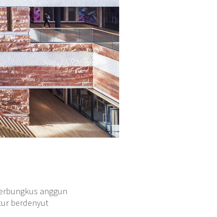
m terbungkus anggun
tur berdenyut