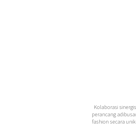
Kolaborasi sinergi
perancang adibus
fashion secara uni