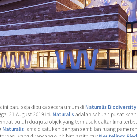
is ini baru saja dibuka secara umum di
Naturalis Biodiversit
gal 31 August 2019 ini.
Naturalis
adalah sebuah pusat kean
empat puluh dua juta objek yang termasuk daftar lima terbe
g
Naturalis
lama disatukan dengan sembilan ruang pameran, f
terbaru yang dirancang oleh biro arsitektur
Neutelings Ried