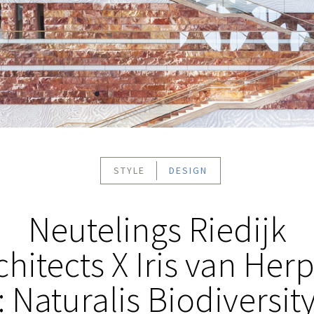
STYLE
DESIGN
Neutelings Riedijk
chitects X Iris van Her
: Naturalis Biodiversit