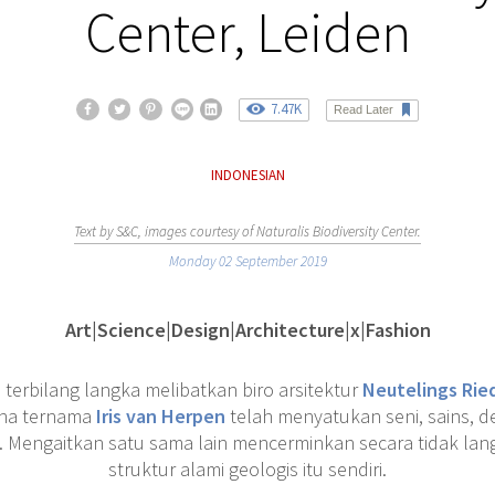
Center, Leiden
7.47K
Read Later
INDONESIAN
Text by S&C, images courtesy of Naturalis Biodiversity Center.
Monday 02 September 2019
Art|Science|Design|Architecture|x|Fashion
s terbilang langka melibatkan biro arsitektur
Neutelings Ried
ana ternama
Iris van Herpen
telah menyatukan seni, sains, de
k. Mengaitkan satu sama lain mencerminkan secara tidak la
struktur alami geologis itu sendiri.