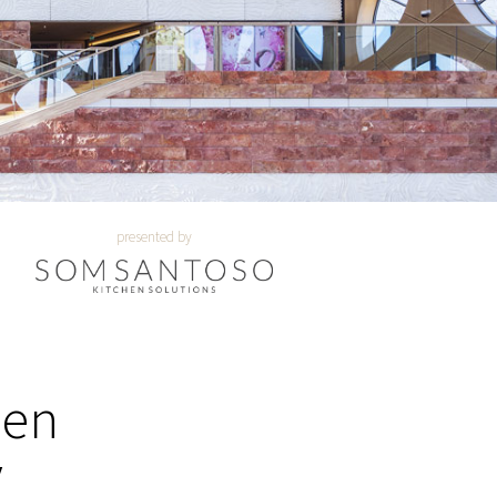
presented by
pen
y