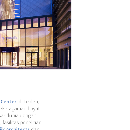
y Center
, di Leiden,
ekaragaman hayati
sar dunia dengan
asilitas penelitian
ijk Architects
dan