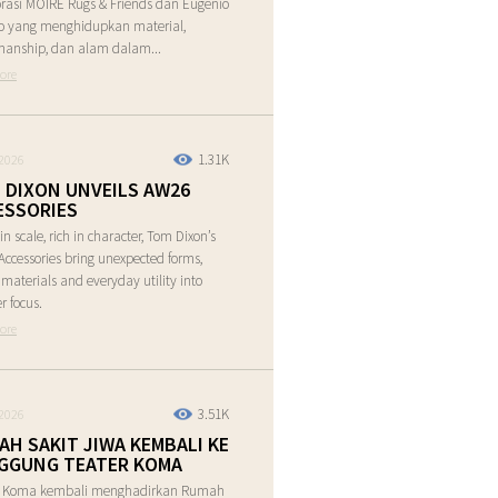
rasi MOIRE Rugs & Friends dan Eugenio
o yang menghidupkan material,
manship, dan alam dalam...
ore
1.31K
2026
 DIXON UNVEILS AW26
ESSORIES
in scale, rich in character, Tom Dixon’s
ccessories bring unexpected forms,
e materials and everyday utility into
r focus.
ore
3.51K
2026
AH SAKIT JIWA KEMBALI KE
GGUNG TEATER KOMA
r Koma kembali menghadirkan Rumah