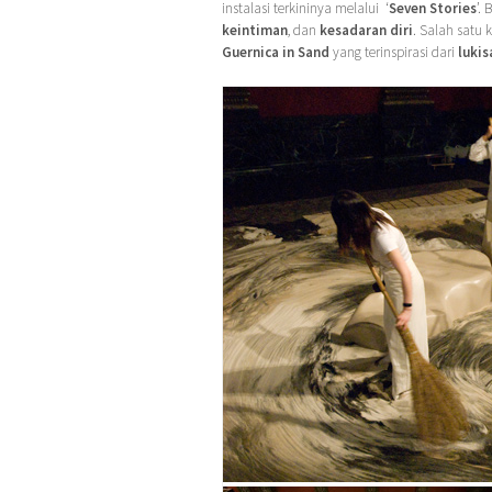
instalasi terkininya melalui ‘
Seven Stories
’.
keintiman
, dan
kesadaran diri
. Salah satu 
Guernica in Sand
yang terinspirasi dari
lukis