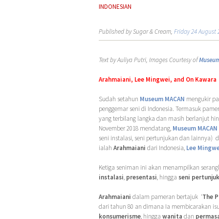
INDONESIAN
Published by Sugar & Cream,
Friday 24 August 
Text by Auliya Putri, Images Courtesy of
Museu
Arahmaiani, Lee Mingwei, and On Kawara
Sudah setahun
Museum MACAN
mengukir pa
penggemar seni di Indonesia. Termasuk pam
yang terbilang langka dan masih berlanjut hi
November 2018 mendatang,
Museum MACAN
seni instalasi, seni pertunjukan dan lainnya) 
ialah
Arahmaiani
dari Indonesia,
Lee Mingwe
Ketiga seniman ini akan menampilkan serang
instalasi
,
presentasi
, hingga
seni pertunju
Arahmaiani
dalam pameran bertajuk ‘
The P
dari tahun 80 an dimana Ia membicarakan isu
konsumerisme
, hingga
wanita
dan
permas