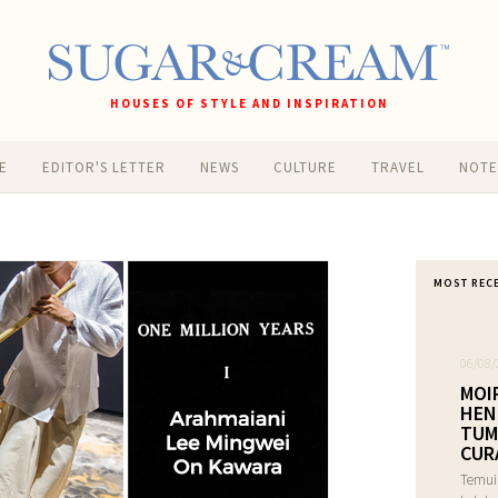
HOUSES OF STYLE AND INSPIRATION
E
EDITOR'S LETTER
NEWS
CULTURE
TRAVEL
NOT
MOST REC
06/08/
MOI
HEN
TUM
CUR
Temui