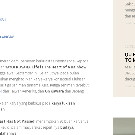
Sakit 
menga
dan re
2018
read m
m MACAN
05/08/
QU 
TO 
meran demi pameran berkualitas internasional kepada
eran
YAYOI KUSAMA: Life is The Heart of A Rainbow
At Mil
ngga awal September ini. Selanjutnya, pada bulan
DRESS 
akan menghadirkan karya-karya konseptual ( lukisan,
throug
dari tiga seniman ternama Asia. Ketiga seniman tersebut
read m
i
dari Taiwan/Amerika, dan
On Kawara
dari Jepang.
kaian karya yang berfokus pada
karya lukisan
,
kan
.
ast Has Not Passed
’ menampilkan 70 buah karyanya
-isu di dalam masyarakat sepertinya
budaya
,
alahannya
.