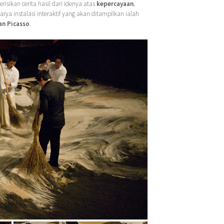
 Berisikan cerita hasil dari idenya atas
kepercayaan
,
karya instalasi interaktif yang akan ditampilkan ialah
an Picasso
.