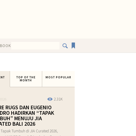
EBOOK
ENT
TOP OF THE
MOST POPULAR
MONTH
2.31K
2026
RE RUGS DAN EUGENIO
DRO HADIRKAN “TAPAK
BUH” MENUJU JIA
ATED BALI 2026
 Tapak Tumbuh di JIA Curated 2026,