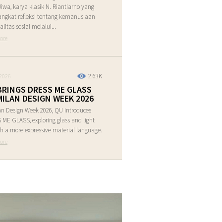
Jiwa, karya klasik N. Riantiarno yang
ngkat refleksi tentang kemanusiaan
alitas sosial melalui...
ore
2.63K
2026
BRINGS DRESS ME GLASS
MILAN DESIGN WEEK 2026
an Design Week 2026, QU introduces
ME GLASS, exploring glass and light
h a more expressive material language.
ore