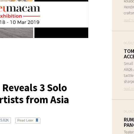
kolabo
Hendr
crafts
read m
06/08/
TOM
ACC
Small 
AW26 A
tactil
sharpe
eveals 3 Solo
read m
rtists from Asia
06/08/
RUM
5.82K
Read Later
PAN
Teate