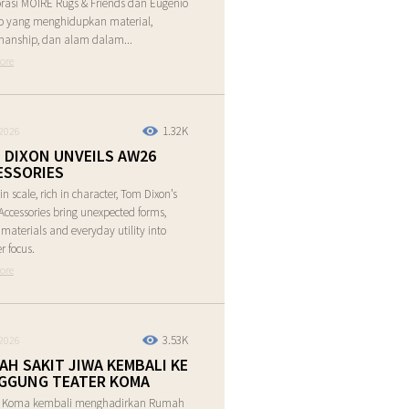
rasi MOIRE Rugs & Friends dan Eugenio
o yang menghidupkan material,
manship, dan alam dalam...
ore
1.32K
2026
 DIXON UNVEILS AW26
ESSORIES
in scale, rich in character, Tom Dixon’s
ccessories bring unexpected forms,
e materials and everyday utility into
r focus.
ore
3.53K
2026
AH SAKIT JIWA KEMBALI KE
GGUNG TEATER KOMA
r Koma kembali menghadirkan Rumah