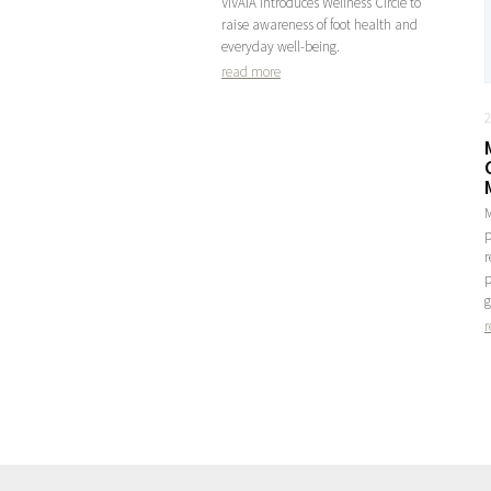
VIVAIA introduces Wellness Circle to
raise awareness of foot health and
everyday well-being.
read more
2
r
p
g
r