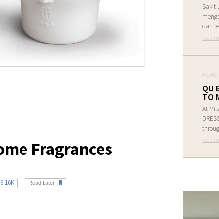
Sakit 
menga
dan re
read m
05/08/
QU 
TO 
At Mil
DRESS 
throug
read m
me Fragrances
6.16K
Read Later