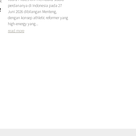
1K
perdananya di Indonesia pada 27
R
Juni 2026 dibilangan Menteng,
dengan konsep athletic reformer yang
high-energy yang...
read more