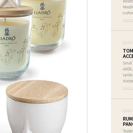
kolabo
Hendr
crafts
read m
06/08/
TOM
ACC
Small 
AW26 A
tactil
sharpe
read m
06/08/
RUM
PAN
Teate