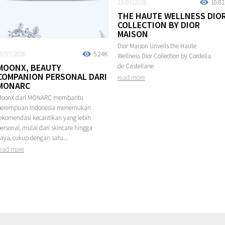
13/07/2026
10.8
THE HAUTE WELLNESS DIO
COLLECTION BY DIOR
MAISON
Dior Maison Unveils the Haute
8/07/2026
5.24K
Wellness Dior Collection by Cordelia
MOONX, BEAUTY
de Castellane
COMPANION PERSONAL DARI
read more
MONARC
MoonX dari MONARC membantu
perempuan Indonesia menemukan
ekomendasi kecantikan yang lebih
ersonal, mulai dari skincare hingga
aya, cukup dengan satu...
ead more