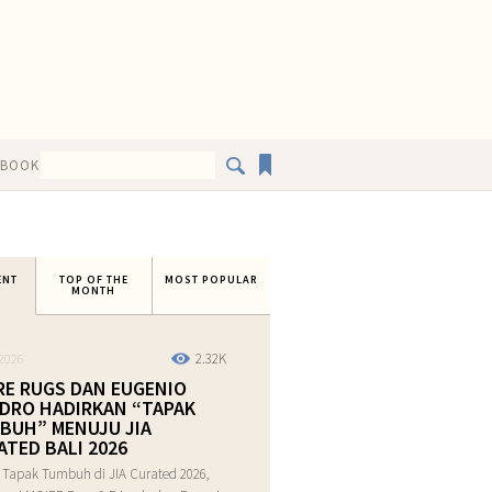
EBOOK
ENT
TOP OF THE
MOST POPULAR
MONTH
2.32K
2026
RE RUGS DAN EUGENIO
DRO HADIRKAN “TAPAK
BUH” MENUJU JIA
ATED BALI 2026
 Tapak Tumbuh di JIA Curated 2026,