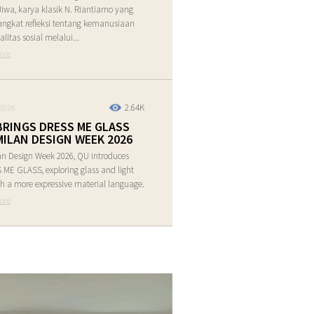
Jiwa, karya klasik N. Riantiarno yang
ngkat refleksi tentang kemanusiaan
alitas sosial melalui...
ore
2.64K
2026
BRINGS DRESS ME GLASS
MILAN DESIGN WEEK 2026
an Design Week 2026, QU introduces
ME GLASS, exploring glass and light
h a more expressive material language.
ore