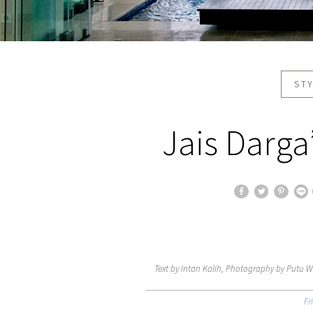
STY
Jais Darga’
Text by Intan Kalih, Photography by Putu Wi
Fr