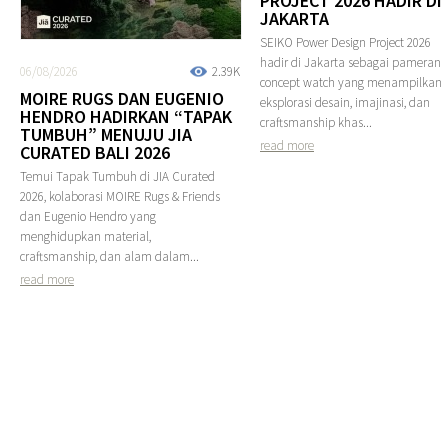
PROJECT 2026 HADIR DI
JAKARTA
SEIKO Power Design Project 2026
hadir di Jakarta sebagai pameran
06/08/2026
2.39K
concept watch yang menampilkan
MOIRE RUGS DAN EUGENIO
eksplorasi desain, imajinasi, dan
HENDRO HADIRKAN “TAPAK
craftsmanship khas...
TUMBUH” MENUJU JIA
read more
CURATED BALI 2026
Temui Tapak Tumbuh di JIA Curated
2026, kolaborasi MOIRE Rugs & Friends
dan Eugenio Hendro yang
menghidupkan material,
craftsmanship, dan alam dalam...
read more