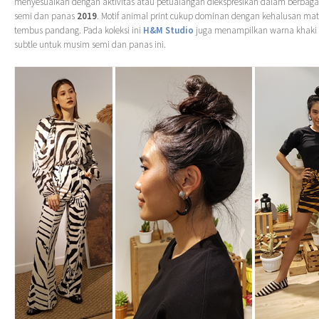
menyesuaikan dengan aktivitas atau petualangan diekspresikan dalam berbag
semi dan panas
2019
. Motif animal print cukup dominan dengan kehalusan mate
tembus pandang. Pada koleksi ini
H&M Studio
juga menampilkan warna khaki 
subtle untuk musim semi dan panas ini.