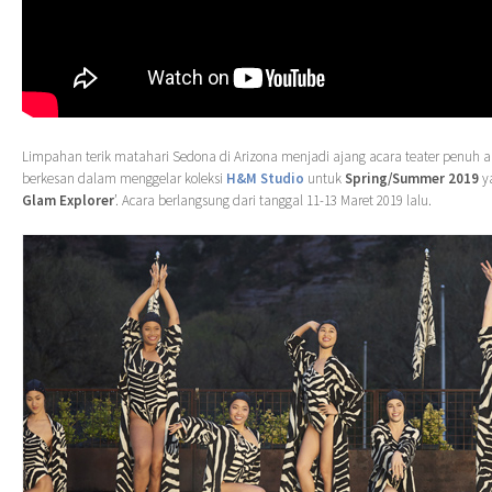
Limpahan terik matahari Sedona di Arizona menjadi ajang acara teater penuh a
berkesan dalam menggelar koleksi
H&M Studio
untuk
Spring/Summer 2019
ya
Glam Explorer
’. Acara berlangsung dari tanggal 11-13 Maret 2019 lalu.