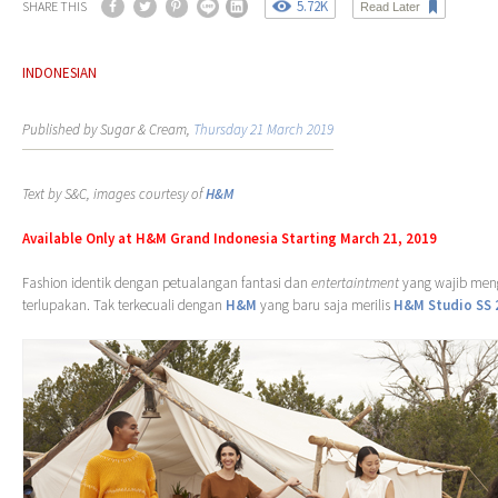
5.72K
SHARE THIS
Read Later
INDONESIAN
Published by Sugar & Cream,
Thursday 21 March 2019
Text by S&C, images courtesy of
H&M
Available Only at H&M Grand Indonesia Starting March 21, 2019
Fashion identik dengan petualangan fantasi dan
entertaintment
yang wajib meng
terlupakan. Tak terkecuali dengan
H&M
yang baru saja merilis
H&M Studio SS 