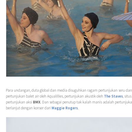
Para undangan, duta global dan media disuguhkan ragam pertunjukan seru dan 
pertunjukan balet air oleh Aqualillies, pertunjukan akustik oleh
The Staves
, situ
pertunjukan aksi
BMX
. Dan sebagai penutup tak kalah manis adalah pertunjuka
berlanjut dengan konser dari
Maggie Rogers
.