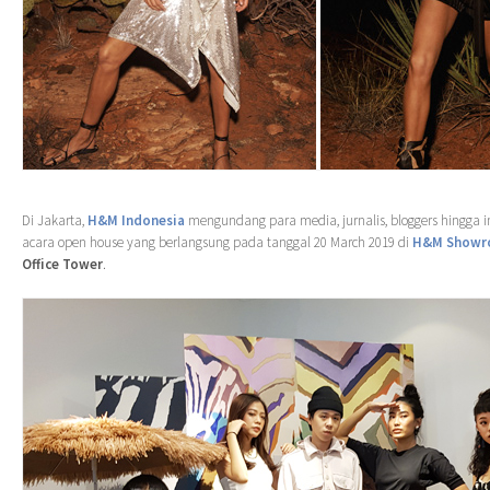
Di Jakarta,
H&M Indonesia
mengundang para media, jurnalis, bloggers hingga i
acara open house yang berlangsung pada tanggal 20 March 2019 di
H&M Showr
Office Tower
.