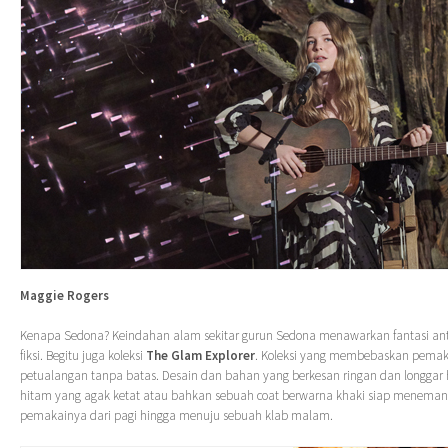
Maggie Rogers
Kenapa Sedona? Keindahan alam sekitar gurun Sedona menawarkan fantasi anta
fiksi. Begitu juga koleksi
The Glam Explorer
. Koleksi yang membebaskan pema
petualangan tanpa batas. Desain dan bahan yang berkesan ringan dan longgar
hitam yang agak ketat atau bahkan sebuah coat berwarna khaki siap menemani 
pemakainya dari pagi hingga menuju sebuah klab malam.