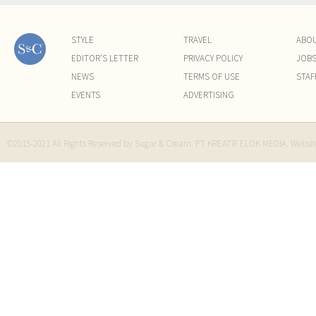
STYLE
TRAVEL
ABO
EDITOR'S LETTER
PRIVACY POLICY
JOB
NEWS
TERMS OF USE
STAF
EVENTS
ADVERTISING
©2015-2021 All Rights Reserved by Sugar & Cream. PT KREATIF ELOK MEDIA. Websi