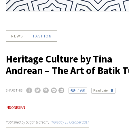
NEWS
FASHION
Heritage Culture by Tina
Andrean – The Art of Batik T
7.76K
SHARE THIS
Read Later
INDONESIAN
Published by Sugar & Cream,
Thursday 19 October 2017