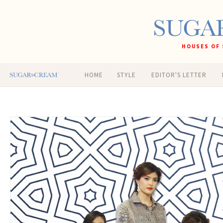
HOUSES OF 
HOME
STYLE
EDITOR'S LETTER