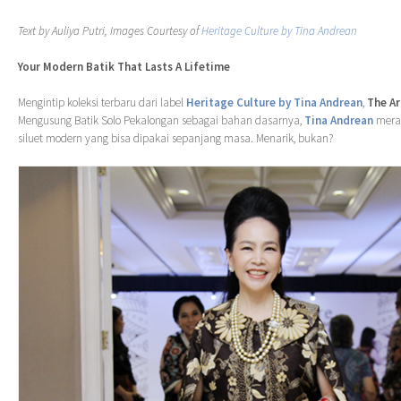
Text by Auliya Putri, Images Courtesy of
Heritage Culture by Tina Andrean
Your Modern Batik That Lasts A Lifetime
Mengintip koleksi terbaru dari label
Heritage Culture by Tina Andrean
,
The Ar
Mengusung Batik Solo Pekalongan sebagai bahan dasarnya,
Tina Andrean
meran
siluet modern yang bisa dipakai sepanjang masa. Menarik, bukan?