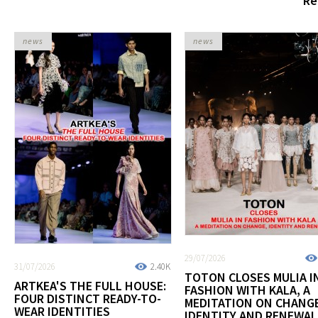
Re
news
news
29/07/2026
31/07/2026
2.40K
TOTON CLOSES MULIA I
ARTKEA'S THE FULL HOUSE:
FASHION WITH KALA, A
FOUR DISTINCT READY-TO-
MEDITATION ON CHANGE
WEAR IDENTITIES
IDENTITY AND RENEWAL