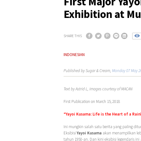
First Major Yay
Exhibition at 
SHARE THIS
INDONESIAN
Published by Sugar & Cream,
Monday 07 May 2
Text by Astrid L, images courtesy of MACAN
First Publication on March 15, 2018
“Yayoi Kusama: Life is the Heart of a Ra
Ini mungkin salah satu berita yang paling dit
Eksibisi
Yayoi Kusama
akan menampilkan lebih
tahun 1950-an. Dan kini eksibisi legendaris i