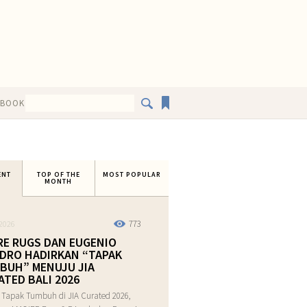
EBOOK
ENT
TOP OF THE
MOST POPULAR
MONTH
773
2026
RE RUGS DAN EUGENIO
DRO HADIRKAN “TAPAK
BUH” MENUJU JIA
ATED BALI 2026
 Tapak Tumbuh di JIA Curated 2026,