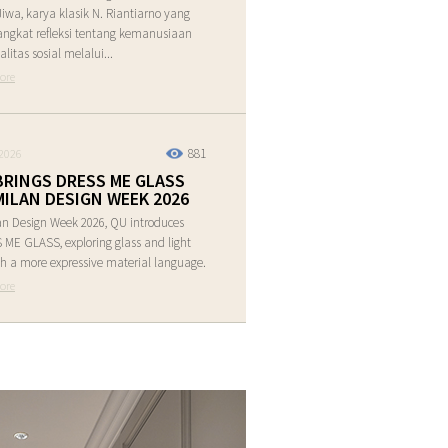
Jiwa, karya klasik N. Riantiarno yang
ngkat refleksi tentang kemanusiaan
alitas sosial melalui...
ore
881
2026
BRINGS DRESS ME GLASS
MILAN DESIGN WEEK 2026
an Design Week 2026, QU introduces
ME GLASS, exploring glass and light
h a more expressive material language.
ore