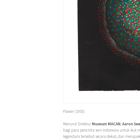
Flower (1953)
Menurut Direktur
Museum MACAN
,
Aaron Se
bagi para pencinta seni Indonesia untuk iku
legendaris tersebut secara dekat, dan merup