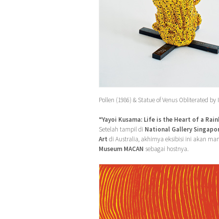
Pollen (1986) & Statue of Venus Obliterated by I
“Yayoi Kusama: Life is the Heart of a Ra
Setelah tampil di
National Gallery Singapo
Art
di Australia, akhirnya eksibisi ini akan m
Museum MACAN
sebagai hostnya.