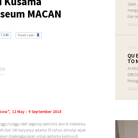
oi Kusama
Sakit 
Museum MACAN
menga
dan re
read m
7.04K
Read Later
05/08/
QU 
TO 
At Mil
018
DRESS 
throug
read m
inbow”, 12 May – 9 September 2018
unggu-tunggu oleh segenap pencinta seni di Indonesia.
 dari 130 karyanya selama 70 tahun, dimulai sejak
ni akan diselenggarakan untuk pertama kalinya di