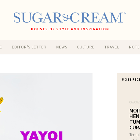
HOUSES OF STYLE AND INSPIRATION
E
EDITOR'S LETTER
NEWS
CULTURE
TRAVEL
NOT
MOST REC
06/08/
MOI
HEN
TUM
CUR
Temui