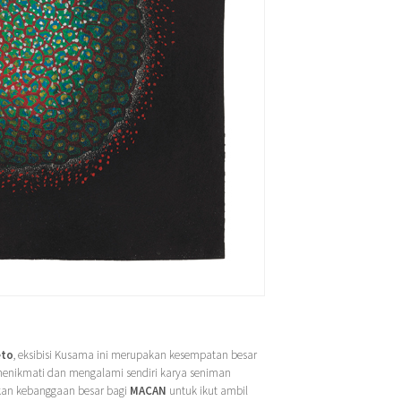
eto
, eksibisi Kusama ini merupakan kesempatan besar
t menikmati dan mengalami sendiri karya seniman
akan kebanggaan besar bagi
MACAN
untuk ikut ambil