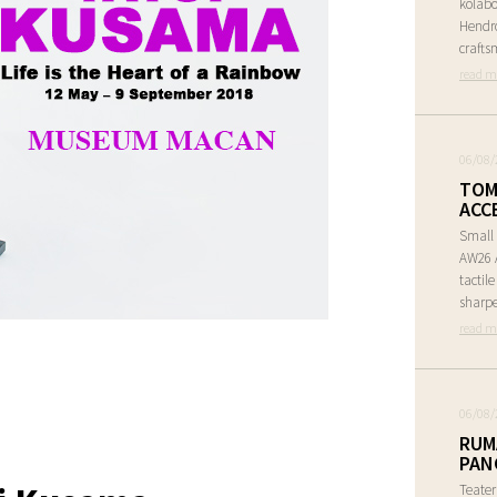
kolabo
Hendr
crafts
read m
06/08/
TOM
ACC
Small 
AW26 A
tactil
sharpe
read m
06/08/
RUM
PAN
Teate