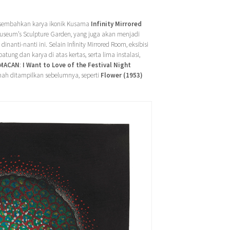
embahkan karya ikonik Kusama
Infinity Mirrored
useum’s Sculpture Garden, yang juga akan menjadi
nanti-nanti ini. Selain Infinity Mirrored Room, eksibisi
tung dan karya di atas kertas, serta lima instalasi,
MACAN
:
I Want to Love of the Festival Night
nah ditampilkan sebelumnya, seperti
Flower (1953)