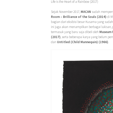
Life is the Heart of a Rainbow (2017)
Sejak November 2017,
MACAN
sudah mempers
Room – Brilliance of the Souls (2014)
di M
bagian dari eksibisi besar Kusama yang sudah di
ini juga akan menampilkan berbagai lukisan, pa
termasuk yang baru saja dibeli oleh
Museum 
(2017)
, serta beberapa karya yang belum per
dan
Untitled (Child Mannequin) (1966)
.