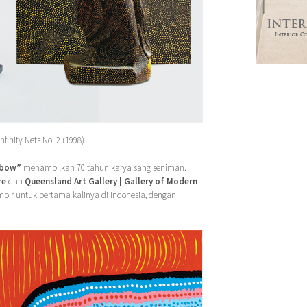
nfinity Nets No. 2 (1998)
inbow”
menampilkan 70 tahun karya sang seniman.
re
dan
Queensland Art Gallery | Gallery of Modern
ampir untuk pertama kalinya di Indonesia, dengan