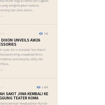
rasi MOIRE Rugs & Friends dan Eugenio
o yang menghidupkan material,
manship, dan alam dalam...
ore
746
2026
 DIXON UNVEILS AW26
ESSORIES
in scale, rich in character, Tom Dixon’s
ccessories bring unexpected forms,
e materials and everyday utility into
r focus.
ore
3.49K
2026
AH SAKIT JIWA KEMBALI KE
GGUNG TEATER KOMA
r Koma kembali menghadirkan Rumah