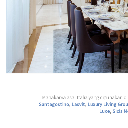
Mahakarya asal Italia yang digunakan di
Santagostino
,
Lasvit
,
Luxury Living Gro
Luxe
,
Sicis N