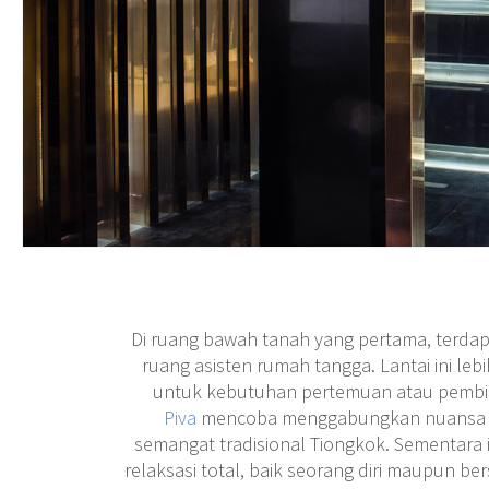
Di ruang bawah tanah yang pertama, terda
ruang asisten rumah tangga. Lantai ini lebi
untuk kebutuhan pertemuan atau pembic
Piva
mencoba menggabungkan nuansa al
semangat tradisional Tiongkok. Sementara 
relaksasi total, baik seorang diri maupun b