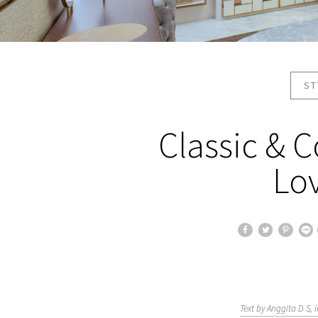
ST
Classic & 
Lov
Text by Anggita D S,