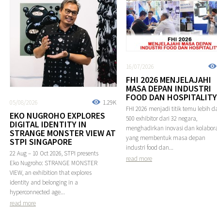
16/07/2026
FHI 2026 MENJELAJAHI
MASA DEPAN INDUSTRI
FOOD DAN HOSPITALITY
05/08/2026
1.29K
FHI 2026 menjadi titik temu lebih da
EKO NUGROHO EXPLORES
500 exhibitor dari 32 negara,
DIGITAL IDENTITY IN
menghadirkan inovasi dan kolabora
STRANGE MONSTER VIEW AT
yang membentuk masa depan
STPI SINGAPORE
industri food dan...
22 Aug – 10 Oct 2026, STPI presents
read more
Eko Nugroho: STRANGE MONSTER
VIEW, an exhibition that explores
identity and belonging in a
hyperconnected age...
read more