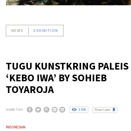
NEWS
EXHIBITION
TUGU KUNSTKRING PALEIS 
‘KEBO IWA’ BY SOHIEB
TOYAROJA
3.90K
SHARE THIS
Read Later
INDONESIAN