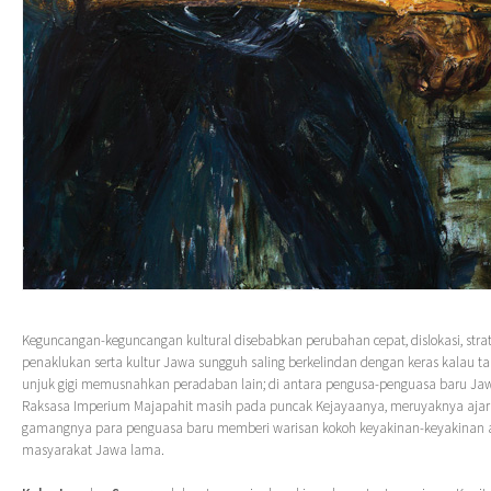
Keguncangan-keguncangan kultural disebabkan perubahan cepat, dislokasi, strate
penaklukan serta kultur Jawa sungguh saling berkelindan dengan keras kalau tak
unjuk gigi memusnahkan peradaban lain; di antara pengusa-penguasa baru Ja
Raksasa Imperium Majapahit masih pada puncak Kejayaanya, meruyaknya ajara
gamangnya para penguasa baru memberi warisan kokoh keyakinan-keyakinan
masyarakat Jawa lama.