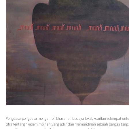
Penguasa-penguasa mengambil khasanah budaya lokal, kearifan setempat unt
citra tentang “kepemimpinan yang adil” dan “kemandirian sebuah bangsa tan