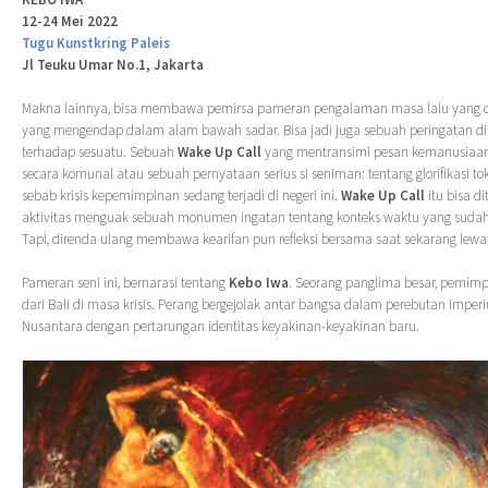
12-24 Mei 2022
Tugu Kunstkring Paleis
Jl Teuku Umar No.1, Jakarta
Makna lainnya, bisa membawa pemirsa pameran pengalaman masa lalu yang d
yang mengendap dalam alam bawah sadar. Bisa jadi juga sebuah peringatan d
terhadap sesuatu. Sebuah
Wake Up Call
yang mentransimi pesan kemanusiaa
secara komunal atau sebuah pernyataan serius si seniman: tentang glorifikasi t
sebab krisis kepemimpinan sedang terjadi di negeri ini.
Wake Up Call
itu bisa di
aktivitas menguak sebuah monumen ingatan tentang konteks waktu yang sudah b
Tapi, direnda ulang membawa kearifan pun refleksi bersama saat sekarang lewat
Pameran seni ini, bernarasi tentang
Kebo Iwa
. Seorang panglima besar, pemimpi
dari Bali di masa krisis. Perang bergejolak antar bangsa dalam perebutan imper
Nusantara dengan pertarungan identitas keyakinan-keyakinan baru.