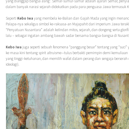
yang dianggap bangsa asing”. Semar-sumur-samar adalah ajaran Semar, penyia
dalam banyak narasi sejarah didekatkan pada para penguasa Jawa termasuk K
Seperti
Kebo Iwa
yang membela ke-Balian dan Gajah Mada yang ingin menan
Palapa-nya sekaligus simbol ke-raksasa-an Majapahit dari imperium Jawa terakh
“Penyatuan Nusantara” adalah kelindan mitos, sejarah, dan dongeng serta glori
lalu – sebagai ingatan ambang bawah sadar bersama bangsa-bangsa di Nusanta
Kebo Iwa
juga seperti sebuah fenomena “panggung besar” tentang yang “suci” 
ke masa kini tentang spirit altruisme—tulus berbakti pemimpin demi kemuliaan
yang tinggi–ketuhanan, dan memilih wafat dalam perang dan sengaja berserah 
ideologi).