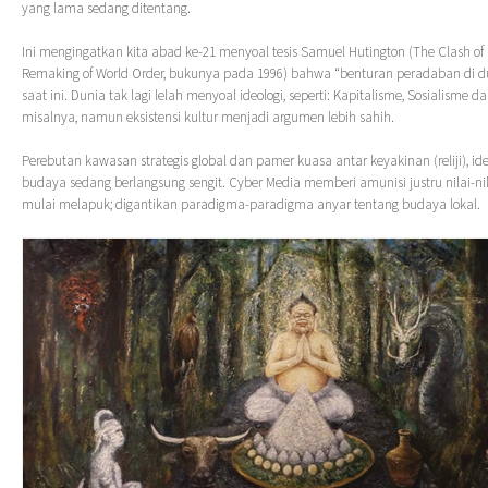
yang lama sedang ditentang.
Ini mengingatkan kita abad ke-21 menyoal tesis Samuel Hutington (The Clash of C
Remaking of World Order, bukunya pada 1996) bahwa “benturan peradaban di du
saat ini. Dunia tak lagi lelah menyoal ideologi, seperti: Kapitalisme, Sosialisme
misalnya, namun eksistensi kultur menjadi argumen lebih sahih.
Perebutan kawasan strategis global dan pamer kuasa antar keyakinan (reliji), id
budaya sedang berlangsung sengit. Cyber Media memberi amunisi justru nilai-nila
mulai melapuk; digantikan paradigma-paradigma anyar tentang budaya lokal.