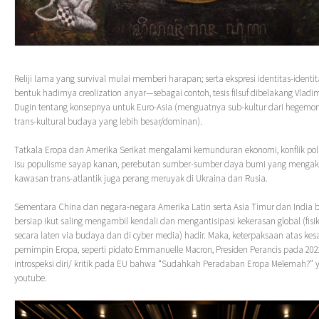
Reliji lama yang survival mulai memberi harapan; serta ekspresi identitas-identi
bentuk hadirnya creolization anyar—sebagai contoh, tesis filsuf dibelakang Vladim
Dugin tentang konsepnya untuk Euro-Asia (menguatnya sub-kultur dari hegemoni
trans-kultural budaya yang lebih besar/dominan).
Tatkala Eropa dan Amerika Serikat mengalami kemunduran ekonomi, konflik poli
isu populisme sayap kanan, perebutan sumber-sumber daya bumi yang mengaki
kawasan trans-atlantik juga perang meruyak di Ukraina dan Rusia.
Sementara China dan negara-negara Amerika Latin serta Asia Timur dan India
bersiap ikut saling mengambil kendali dan mengantisipasi kekerasan global (fisi
secara laten via budaya dan di cyber media) hadir. Maka, keterpaksaan atas kes
pemimpin Eropa, seperti pidato Emmanuelle Macron, Presiden Perancis pada 202
introspeksi diri/ kritik pada EU bahwa “Sudahkah Peradaban Eropa Melemah?” y
youtube.