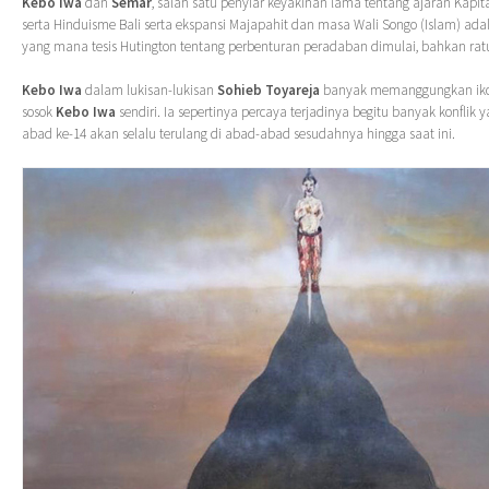
Kebo Iwa
dan
Semar
, salah satu penyiar keyakinan lama tentang ajaran Kap
serta Hinduisme Bali serta ekspansi Majapahit dan masa Wali Songo (Islam) adal
yang mana tesis Hutington tentang perbenturan peradaban dimulai, bahkan ra
Kebo Iwa
dalam lukisan-lukisan
Sohieb Toyareja
banyak memanggungkan ik
sosok
Kebo Iwa
sendiri. Ia sepertinya percaya terjadinya begitu banyak konflik 
abad ke-14 akan selalu terulang di abad-abad sesudahnya hingga saat ini.