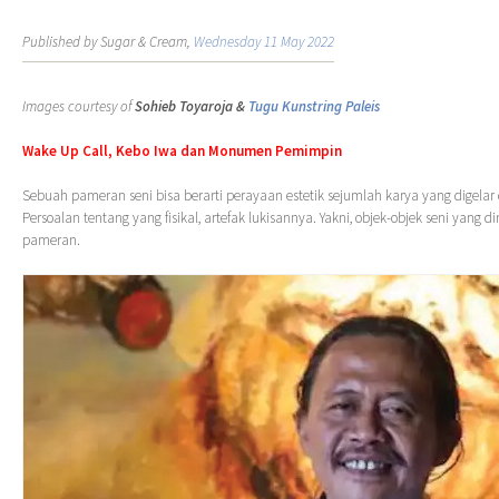
Published by Sugar & Cream,
Wednesday 11 May 2022
Images courtesy of
Sohieb Toyaroja &
Tugu Kunstring Paleis
Wake Up Call, Kebo Iwa dan Monumen Pemimpin
Sebuah pameran seni bisa berarti perayaan estetik sejumlah karya yang digelar 
Persoalan tentang yang fisikal, artefak lukisannya. Yakni, objek-objek seni yang d
pameran.