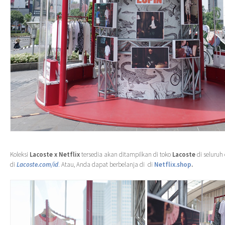
Koleksi
Lacoste
x
Netflix
tersedia akan ditampilkan di toko
Lacoste
di seluruh 
di
Lacoste.com/id
.
Atau, Anda dapat berbelanja di di
Netflix.shop
.