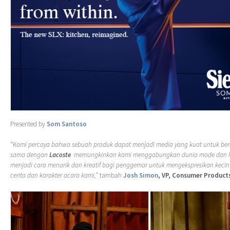
Presented by
Som Santoso
“Kami percaya bahwa sebuah produk dapat menjadi media yang kuat untuk berc
sama dengan
Lacoste
memungkinkan kami menggabungkan dunia mode dan hib
menjadi cara menarik dan kreatif bagi penggemar untuk mengekspresikan keci
cerita dan karakter acara kami,”
tambah
Josh Simon
, VP, Consumer Products