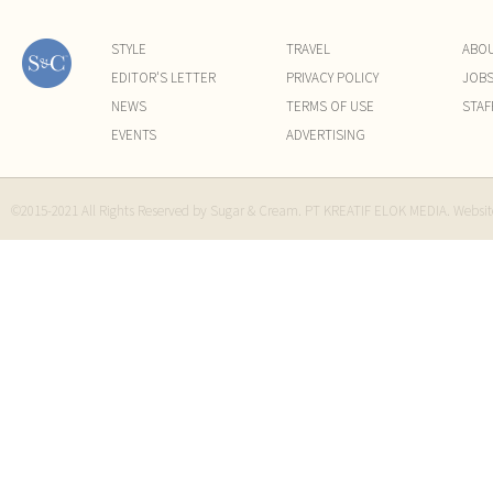
STYLE
TRAVEL
ABO
EDITOR'S LETTER
PRIVACY POLICY
JOB
NEWS
TERMS OF USE
STAF
EVENTS
ADVERTISING
©2015-2021 All Rights Reserved by Sugar & Cream. PT KREATIF ELOK MEDIA. Websi