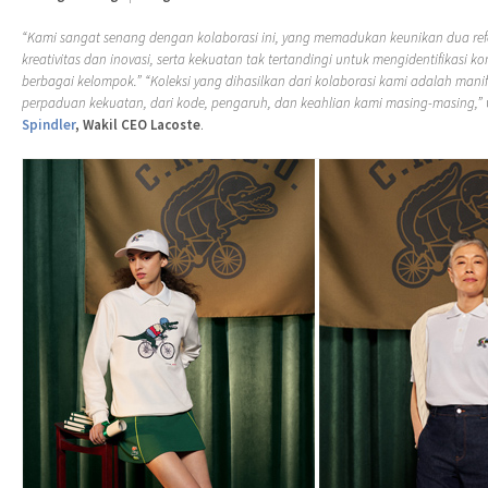
“Kami sangat senang dengan kolaborasi ini, yang memadukan keunikan dua ref
kreativitas dan inovasi, serta kekuatan tak tertandingi untuk mengidentifikasi k
berbagai kelompok.” “Koleksi yang dihasilkan dari kolaborasi kami adalah manife
perpaduan kekuatan, dari kode, pengaruh, dan keahlian kami masing-masing,”
Spindler
, Wakil CEO Lacoste
.