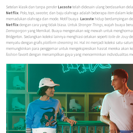
Setelan klasik dan tanpa
gender
Lacoste
telah didesain ulang berdasarkan del
Netflix
. Polo, topi,
sweater,
dan baju olahraga adalah beberapa
item
dalam kole
memadukan olahraga dan mode. Motif buaya
Lacoste
hidup berdampingan de
Netflix
dengan cara yang tidak biasa. Untuk
Stranger Things
, wajah buaya ber
Demogorgon
yang Memikat. Buaya mengenakan wig mewah untuk menghorma
Bridgerton. Sedangkan koleksi lainnya menghiasi cetakan seperti
toile de Jouy
de
menyatu dengan grafis
platform streaming
ini. Hal ini menjadi koleksi satu-satu
memungkinkan para penggemar untuk mengekspresikan hasrat mereka akan kes
fashion
favorit dengan menampilkan gaya yang mencerminkan individualitas m