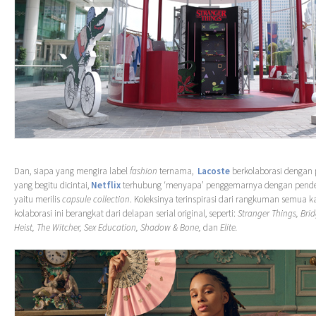
Dan, siapa yang mengira label
fashion
ternama,
Lacoste
berkolaborasi dengan
yang begitu dicintai,
Netflix
terhubung ‘menyapa’ penggemarnya dengan pende
yaitu merilis
capsule collection
. Koleksinya terinspirasi dari rangkuman semua kar
kolaborasi ini berangkat dari delapan serial original, seperti:
Stranger Things, Bri
Heist, The Witcher, Sex Education, Shadow & Bone,
dan
Elite.