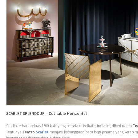
SCARLET SPLENDOUR – Cut table Horizontal
Studio terbaru seluas 1500 kaki yang berada di Kolkata, India ini, diberi nama
Te
Tentunya
Teatro
Scarlet
menjadi kebanggaan baru bagi jenama yang kerap me