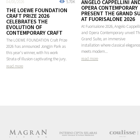
ANGELO CAPPELLINI AN
04/08/2026
5.70K
OPERA CONTEMPORARY
THE LOEWE FOUNDATION
PRESENT THE GRAND SU
CRAFT PRIZE 2026
AT FUORISALONE 2026
CELEBRATES THE
EVOLUTION OF
At Fuorisalone 2026, Angelo Cappelli
CONTEMPORARY CRAFT
and Opera Contemporary unveil T
Grand Suite, an immersive
The LOEWE FOUNDATION Craft Prize
installation where classical eleganc
2026 has announced Jongjin Park as
meets modern...
this year's winner, with his work
read more
Strata of Illusion captivating the jury.
read more