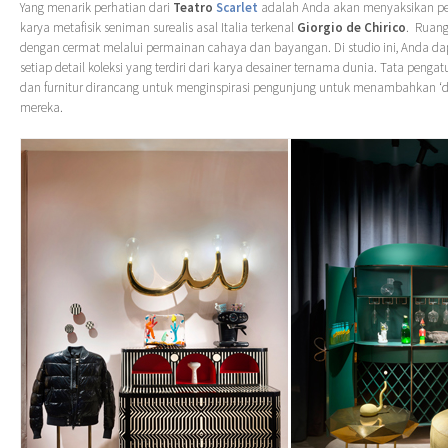
Yang menarik perhatian dari
Teatro
Scarlet
adalah Anda akan menyaksikan pe
karya metafisik seniman surealis asal Italia terkenal
Giorgio de Chirico
. Ruang
dengan cermat melalui permainan cahaya dan bayangan. Di studio ini, Anda d
setiap detail koleksi yang terdiri dari karya desainer ternama dunia. Tata peng
dan furnitur dirancang untuk menginspirasi pengunjung untuk menambahkan ‘
mereka.