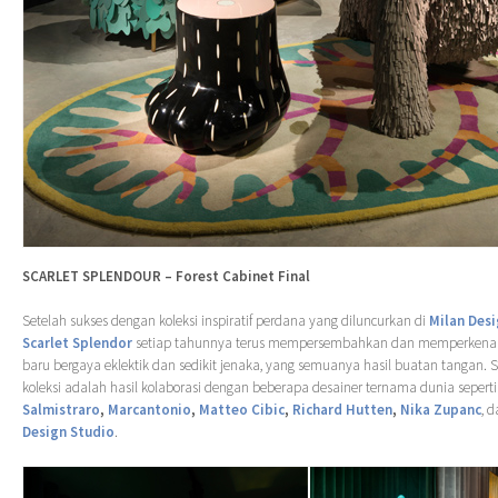
SCARLET SPLENDOUR – Forest Cabinet Final
Setelah sukses dengan koleksi inspiratif perdana yang diluncurkan di
Milan Des
Scarlet Splendor
setiap tahunnya terus mempersembahkan dan memperkenalka
baru bergaya eklektik dan sedikit jenaka, yang semuanya hasil buatan tangan. 
koleksi adalah hasil kolaborasi dengan beberapa desainer ternama dunia sepert
Salmistraro
,
Marcantonio
,
Matteo Cibic
,
Richard Hutten
,
Nika Zupanc
, 
Design Studio
.