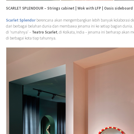
SCARLET SPLENDOUR – Strings cabinet | Wok with LFP | Oasis sideboard
Scarlet Splendor
berencana akan mengembangkan lebih banyak kolaborasi de
dari berbagai belahan dunia dan membawa jenama ini ke setiap bagian dunia. D
di ‘rumahnya’ –
Teatro Scarlet
, di Kolkata, India – jenama ini berharap akan
di berbagai kota tiap tahunnya.