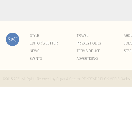
STYLE
TRAVEL
ABO
EDITOR'S LETTER
PRIVACY POLICY
JOB
NEWS
TERMS OF USE
STAF
EVENTS
ADVERTISING
©2015-2021 All Rights Reserved by Sugar & Cream. PT KREATIF ELOK MEDIA. Websi