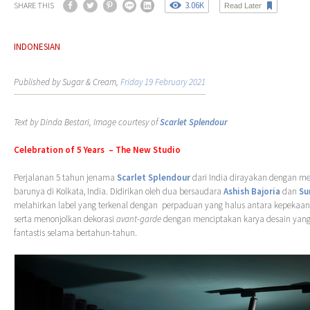
3.06K
SHARE THIS
Read Later
INDONESIAN
Published by Sugar & Cream,
Friday 19 February 2021
Text by Dinda Bestari, Image courtesy of
Scarlet Splendour
Celebration of 5 Years – The New Studio
Perjalanan 5 tahun jenama
Scarlet Splendour
dari India dirayakan dengan m
barunya di Kolkata, India. Didirikan oleh dua bersaudara
Ashish Bajoria
dan
Su
melahirkan label yang terkenal dengan perpaduan yang halus antara kepekaan 
serta menonjolkan dekorasi
avant-garde
dengan menciptakan karya desain yang
fantastis selama bertahun-tahun.