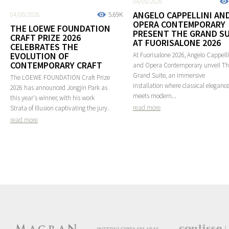
04/08/2026
ANGELO CAPPELLINI AN
04/08/2026
5.69K
OPERA CONTEMPORARY
THE LOEWE FOUNDATION
PRESENT THE GRAND SU
CRAFT PRIZE 2026
AT FUORISALONE 2026
CELEBRATES THE
EVOLUTION OF
At Fuorisalone 2026, Angelo Cappelli
CONTEMPORARY CRAFT
and Opera Contemporary unveil T
Grand Suite, an immersive
The LOEWE FOUNDATION Craft Prize
installation where classical eleganc
2026 has announced Jongjin Park as
meets modern...
this year's winner, with his work
read more
Strata of Illusion captivating the jury.
read more