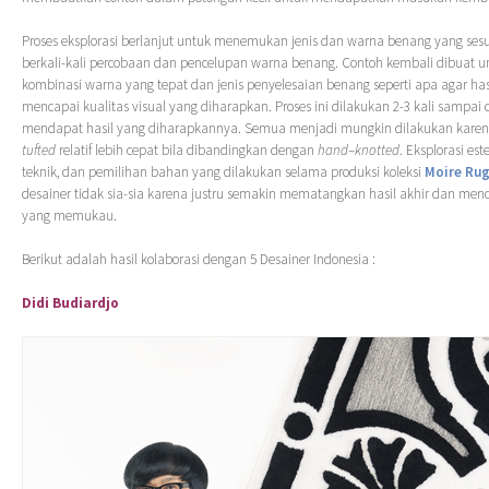
Proses eksplorasi berlanjut untuk menemukan jenis dan warna benang yang ses
berkali-kali percobaan dan pencelupan warna benang. Contoh kembali dibuat
kombinasi warna yang tepat dan jenis penyelesaian benang seperti apa agar has
mencapai kualitas visual yang diharapkan. Proses ini dilakukan 2-3 kali sampai
mendapat hasil yang diharapkannya. Semua menjadi mungkin dilakukan kare
tufted
relatif lebih cepat bila dibandingkan dengan
hand
–
knotted
. Eksplorasi es
teknik, dan pemilihan bahan yang dilakukan selama produksi koleksi
Moire Ru
desainer tidak sia-sia karena justru semakin mematangkan hasil akhir dan menc
yang memukau.
Berikut adalah hasil kolaborasi dengan 5 Desainer Indonesia :
Didi Budiardjo