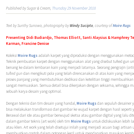
Published by Sugar & Cream,
Thursday 29 November 2018
Text by Sunthy Sunowo, photography by
Windy Sucipto
, courtesy of
Moire Rugs
Presenting Didi Budiardjo, Thomas Elliott, Santi Alaysius & Hamphrey T
Karman, Francine Denise
Koleksi
Moire Rugs
adalah karpet yang diproduksi dengan menggunakan meto
Teknik pembuatan karpet dengan menggunakan alat yang disebut tufted gun 
benang ke dalam lembaran kain yang menjadi latarnya. Seorang pengrajin (
art
tufted gun
dan mengikuti pola yang telah direncanakan di atas kain yang menja
proses panjang yang membutuhkan dedikasi dan ketelitian tinggi membuahkan 
sangat memuaskan. Semua detail bisa dikerjakan dengan seksama, sehingga
sebuah karya desain yang optimal.
Dengan teknisi dan tim desain yang handal,
Moire Rugs
dan sepuluh desainer y
bisa melakukan transformasi dari gambar ke wujud karpet dengan hasil seperti
Berawal dari ide atau gambar berwujud sketsa atau gambar digital yang lalu di
dalam gambar teknis (art work) oleh tim
Moire Rugs
untuk didiskusikan lebih l
atau klien. Art work yang telah disetujui inilah yang menjadi acuan bagi artisan
membuatkan contoh dalam potongan kecil untuk mendapatkan masukan kembali