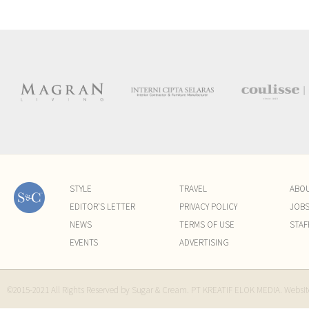
STYLE
TRAVEL
ABO
EDITOR'S LETTER
PRIVACY POLICY
JOB
NEWS
TERMS OF USE
STAF
EVENTS
ADVERTISING
©2015-2021 All Rights Reserved by Sugar & Cream. PT KREATIF ELOK MEDIA. Websi