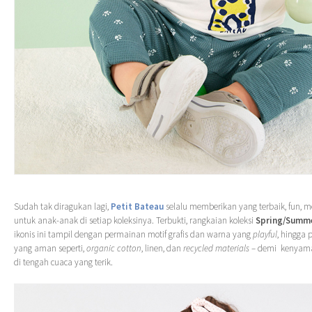
Sudah tak diragukan lagi,
Petit Bateau
selalu memberikan yang terbaik, fun, m
untuk anak-anak di setiap koleksinya. Terbukti, rangkaian koleksi
Spring/Summ
ikonis ini tampil dengan permainan motif grafis dan warna yang
playful
, hingga 
yang aman seperti,
organic cotton
, linen, dan
recycled materials
– demi kenyaman
di tengah cuaca yang terik.