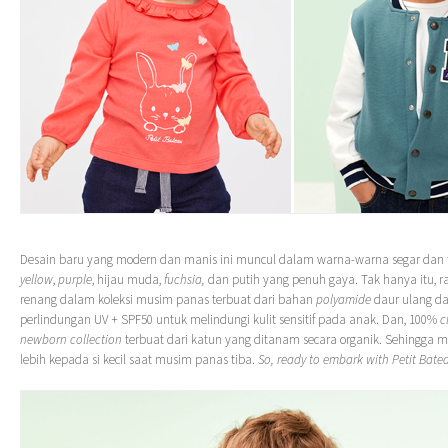
Desain baru yang modern dan manis ini muncul dalam warna-warna segar dan t
yellow
,
purple
, hijau muda,
fuchsia,
dan putih yang penuh gaya. Tak hanya itu, 
renang dalam koleksi musim panas terbuat dari bahan
polyamide
daur ulang d
perlindungan UV + SPF50 untuk melindungi kulit sensitif pada anak. Dan, 100%
c
newborn collection
terbuat dari katun yang ditanam secara organik. Sehingga 
lebih kepada si kecil saat musim panas tiba.
So, ready to embark with Petit Bate