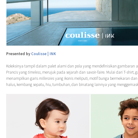
Presented by
Coulisse | INK
Koleksinya tampil dalam palet alami dan pola yang mendefinisikan gambaran 
Prancis yang
timeless
, merujuk pada sejarah dan savoir-faire. Mulai dari T-shirt, 
menampilkan garis
milleraies
yang ikonis meliputi, motif bunga bermekaran da
halus, kembang sepatu, hiu, tumbuhan, dan binatang lainnya yang menggemas