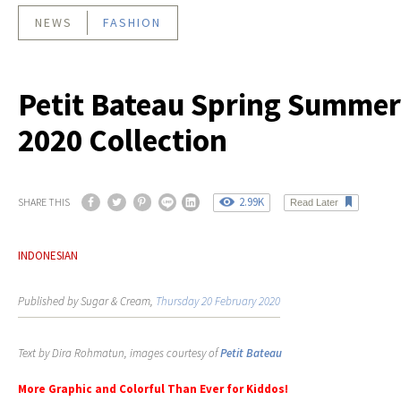
NEWS
FASHION
Petit Bateau Spring Summer
2020 Collection
2.99K
SHARE THIS
Read Later
INDONESIAN
Published by Sugar & Cream,
Thursday 20 February 2020
Text by Dira Rohmatun, images courtesy of
Petit Bateau
More Graphic and Colorful Than Ever for Kiddos!