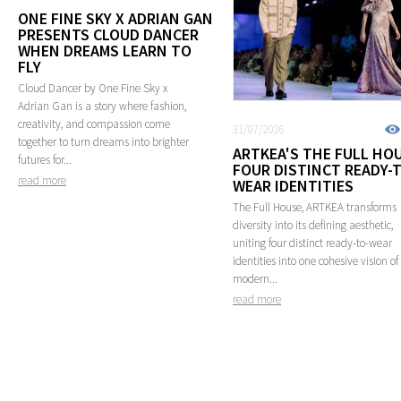
ONE FINE SKY X ADRIAN GAN
PRESENTS CLOUD DANCER
WHEN DREAMS LEARN TO
FLY
Cloud Dancer by One Fine Sky x
Adrian Gan is a story where fashion,
creativity, and compassion come
31/07/2026
together to turn dreams into brighter
ARTKEA'S THE FULL HOU
futures for...
FOUR DISTINCT READY-
read more
WEAR IDENTITIES
The Full House, ARTKEA transforms
diversity into its defining aesthetic,
uniting four distinct ready-to-wear
identities into one cohesive vision of
modern...
read more