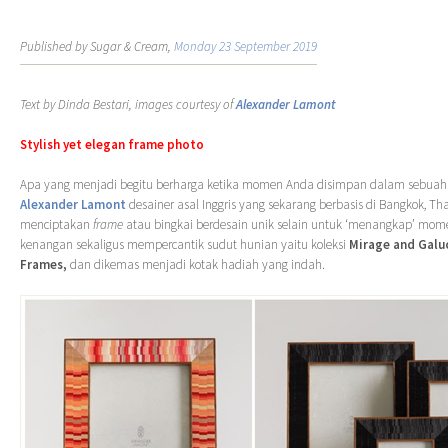
Published by Sugar & Cream,
Monday 23 September 2019
Text by Dinda Bestari, images courtesy of
Alexander Lamont
Stylish yet elegan frame photo
Apa yang menjadi begitu berharga ketika momen Anda disimpan dalam sebua
Alexander Lamont
desainer asal Inggris yang sekarang berbasis di Bangkok, Tha
menciptakan
frame
atau bingkai berdesain unik selain untuk ‘menangkap’ mo
kenangan sekaligus mempercantik sudut hunian yaitu koleksi
Mirage and Galu
Frames,
dan dikemas menjadi kotak hadiah yang indah.