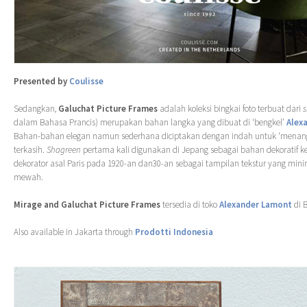
Presented by
Coulisse
Sedangkan,
Galuchat Picture Frames
adalah koleksi bingkai foto terbuat dari
dalam Bahasa Prancis) merupakan bahan langka yang dibuat di ‘bengkel’
Alex
Bahan-bahan elegan namun sederhana diciptakan dengan indah untuk ‘menang
terkasih.
Shagreen
pertama kali digunakan di Jepang sebagai bahan dekoratif k
dekorator asal Paris pada 1920-an dan30-an sebagai tampilan tekstur yang mini
mewah.
Mirage and Galuchat Picture Frames
tersedia di toko
Alexander Lamont
di 
Also available in Jakarta through
Prodotti Indonesia