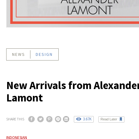
NEWS
DESIGN
New Arrivals from Alexande
Lamont
3.67K
SHARE THIS
Read Later
INDONESIAN