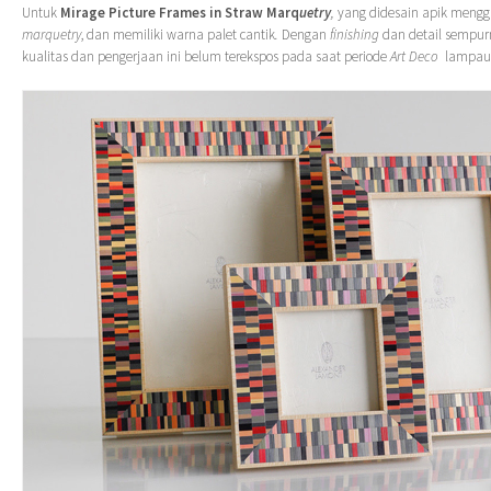
Untuk
Mirage Picture Frames in Straw Marq
uetry
,
yang didesain apik meng
marquetry
, dan memiliki warna palet cantik
.
Dengan
finishing
dan detail sempur
kualitas dan pengerjaan ini belum terekspos pada saat periode
Art Deco
lampau