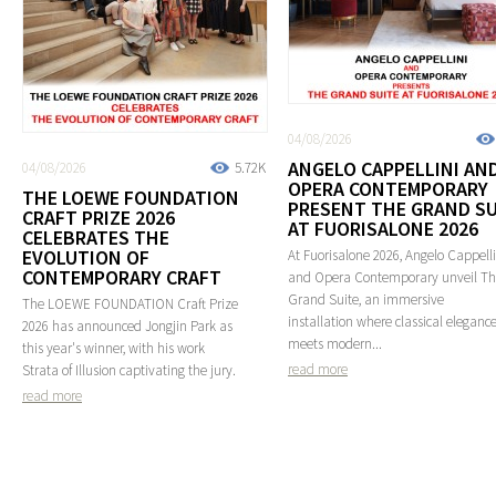
04/08/2026
ANGELO CAPPELLINI AN
04/08/2026
5.72K
OPERA CONTEMPORARY
THE LOEWE FOUNDATION
PRESENT THE GRAND SU
CRAFT PRIZE 2026
AT FUORISALONE 2026
CELEBRATES THE
EVOLUTION OF
At Fuorisalone 2026, Angelo Cappelli
CONTEMPORARY CRAFT
and Opera Contemporary unveil T
Grand Suite, an immersive
The LOEWE FOUNDATION Craft Prize
installation where classical eleganc
2026 has announced Jongjin Park as
meets modern...
this year's winner, with his work
read more
Strata of Illusion captivating the jury.
read more