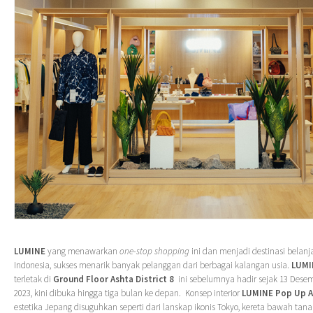
LUMINE
yang menawarkan
one-stop shopping
ini dan menjadi destinasi belanj
Indonesia, sukses menarik banyak pelanggan dari berbagai kalangan usia.
LUMI
terletak di
Ground Floor Ashta District 8
ini sebelumnya hadir sejak 13 Desem
2023, kini dibuka hingga tiga bulan ke depan.
Konsep interior
LUMINE Pop Up 
estetika Jepang disuguhkan seperti dari lanskap ikonis Tokyo, kereta bawah tanah