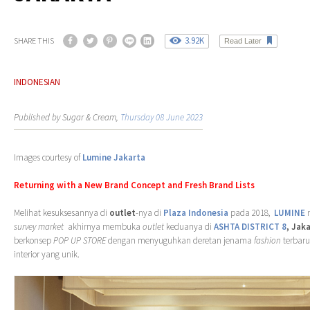
3.92K
SHARE THIS
Read Later
INDONESIAN
Published by Sugar & Cream,
Thursday 08 June 2023
Images courtesy of
Lumine Jakarta
Returning with a New Brand Concept and Fresh Brand Lists
Melihat kesuksesannya di
outlet
-nya di
Plaza Indonesia
pada 2018,
LUMINE
m
survey market
akhirnya membuka
outlet
keduanya di
ASHTA DISTRICT 8
, Jaka
berkonsep
POP UP STORE
dengan menyuguhkan deretan jenama
fashion
terbaru
interior yang unik.