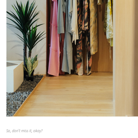
So, don’t miss it, okay?