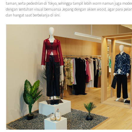
taman, serta pedestrian di Tokyo, sehingga tampil lebih
warm
namun juga moder
dengan sentuhan visual bernuansa Jepang dengan aksen
wood,
agar para pela
dan hangat saat berbelanja di sini.