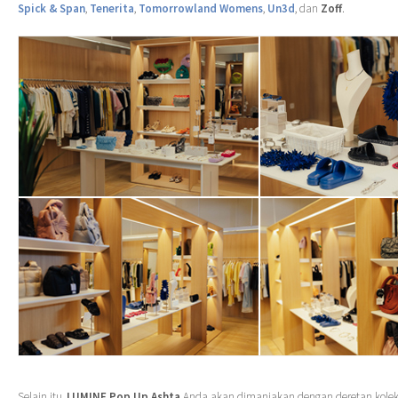
Spick & Span
,
Tenerita
,
Tomorrowland Womens
,
Un3d
, dan
Zoff
.
Selain itu,
LUMINE Pop Up Ashta
Anda akan dimanjakan dengan deretan koleksi 