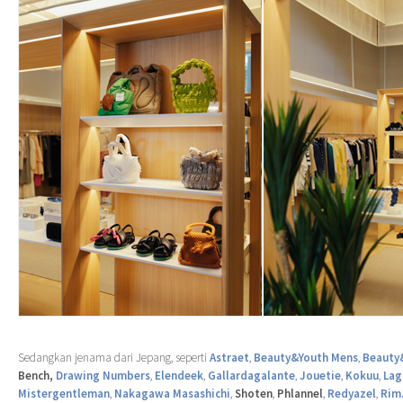
Sedangkan jenama dari Jepang, seperti
Astraet
,
Beauty&Youth Mens
,
Beauty
Bench,
Drawing Numbers
,
Elendeek
,
Gallardagalante
,
Jouetie
,
Kokuu
,
Lag
Mistergentleman
,
Nakagawa Masashichi
,
Shoten
,
Phlannel
,
Redyazel
,
Rim