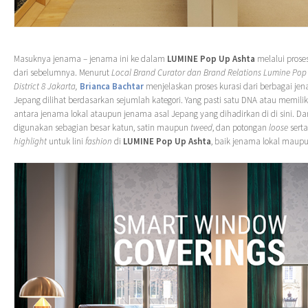
Masuknya jenama – jenama ini ke dalam
LUMINE Pop Up Ashta
melalui prose
dari sebelumnya. Menurut
Local Brand Curator dan Brand Relations Lumine Pop 
District 8 Jakarta,
Brianca Bachtar
menjelaskan proses kurasi dari berbagai je
Jepang dilihat berdasarkan sejumlah kategori. Yang pasti satu DNA atau memil
antara jenama lokal ataupun jenama asal Jepang yang dihadirkan di di sini. Da
digunakan sebagian besar katun, satin maupun
tweed
, dan potongan
loose
sert
highlight
untuk lini
fashion
di
LUMINE Pop Up Ashta
, baik jenama lokal maupu