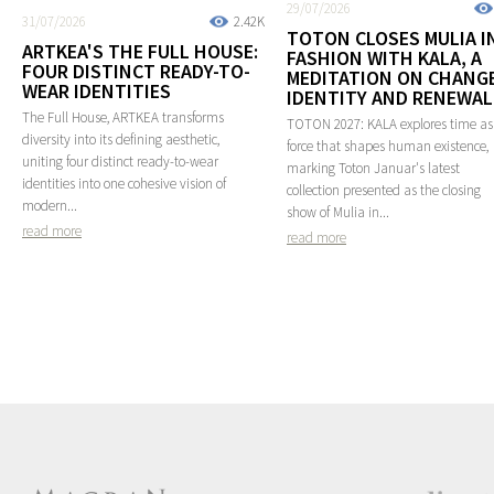
29/07/2026
31/07/2026
2.42K
TOTON CLOSES MULIA I
ARTKEA'S THE FULL HOUSE:
FASHION WITH KALA, A
FOUR DISTINCT READY-TO-
MEDITATION ON CHANGE
WEAR IDENTITIES
IDENTITY AND RENEWAL
The Full House, ARTKEA transforms
TOTON 2027: KALA explores time as
diversity into its defining aesthetic,
force that shapes human existence,
uniting four distinct ready-to-wear
marking Toton Januar's latest
identities into one cohesive vision of
collection presented as the closing
modern...
show of Mulia in...
read more
read more