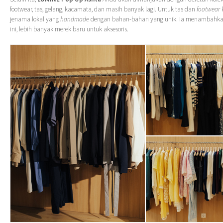
footwear, tas, gelang, kacamata, dan masih banyak lagi. Untuk tas dan
footwear
jenama lokal yang
handmade
dengan bahan-bahan yang unik. Ia menambahkan 
ini, lebih banyak merek baru untuk aksesoris.