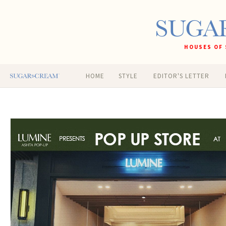
HOUSES OF 
HOME
STYLE
EDITOR'S LETTER