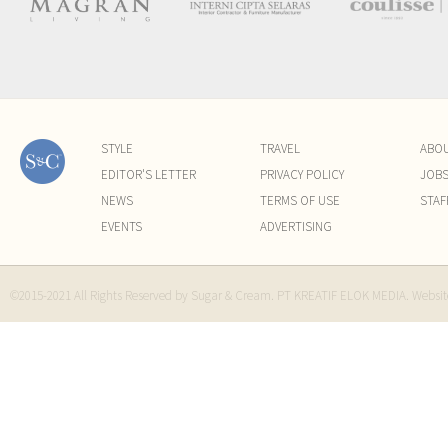
STYLE
TRAVEL
ABO
EDITOR'S LETTER
PRIVACY POLICY
JOB
NEWS
TERMS OF USE
STAF
EVENTS
ADVERTISING
©2015-2021 All Rights Reserved by Sugar & Cream. PT KREATIF ELOK MEDIA. Websi