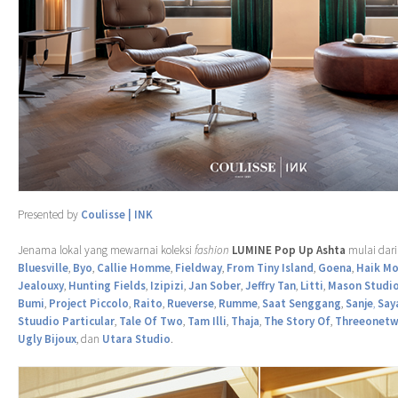
Presented by
Coulisse | INK
Jenama lokal yang mewarnai koleksi
fashion
LUMINE Pop Up Ashta
mulai dar
Bluesville
,
Byo
,
Callie Homme
,
Fieldway
,
From Tiny Island
,
Goena
,
Haik Mo
Jealouxy
,
Hunting Fields
,
Izipizi
,
Jan Sober
,
Jeffry Tan
,
Litti
,
Mason Studi
Bumi
,
Project Piccolo
,
Raito
,
Rueverse
,
Rumme
,
Saat Senggang
,
Sanje
,
Say
Stuudio Particular
,
Tale Of Two
,
Tam Illi
,
Thaja
,
The Story Of
,
Threeonetw
Ugly Bijoux
, dan
Utara Studio
.