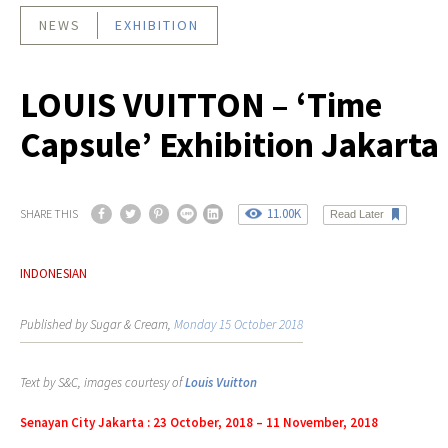
NEWS
EXHIBITION
LOUIS VUITTON – ‘Time
Capsule’ Exhibition Jakarta
11.00K
SHARE THIS
Read Later
INDONESIAN
Published by Sugar & Cream,
Monday 15 October 2018
Text by S&C, images courtesy of
Louis Vuitton
Senayan City Jakarta : 23 October, 2018 – 11 November, 2018