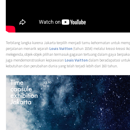
Terbilang langka karena Jakarta terpilih menjadi tamu kehormatan untuk memp
perjalanan menarik sejarah
Louis Vuitton
(tahun 1854) melalui kreasi-kreasi ik
melegenda, objek-objek pilihan termasuk gagasan tertuang dalam gaya berpaka
juga mendemonstrasikan kepiawaian
Louis Vuitton
dalam beradapatasi untuk
kebutuhan dan perubahan dunia yang telah terjadi lebih dari 160 tahun.