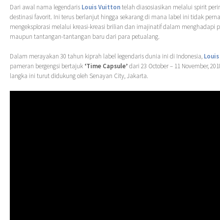
Dari awal nama legendaris
Louis Vuitton
telah diasosiasikan melalui spirit per
destinasi favorit. Ini terus berlanjut hingga sekarang di mana label ini tidak pern
mengeksplorasi melalui kreasi-kreasi brilian dan imajinatif dalam menghadapi
maupun tantangan-tantangan baru dari para petualang.
Dalam merayakan 30 tahun kiprah label legendaris dunia ini di Indonesia,
Louis
pameran bergengsi bertajuk
‘Time Capsule’
dari 23 October – 11 November, 201
langka ini turut didukung oleh Senayan City, Jakarta.