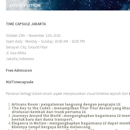
TIME CAPSULE JAKARTA
October 23
th
– November 11
th
, 2018
Open daily : Monday – Sunday: 10:00 AM – 10:00 PM
Senayan City, Ground Floor
Jl. Asia Afrika
Jakarta, Indonesia
Free Admission
#LVTimecapsule
Pameran terbagi dalam enam aspek menyesuaikan visual timeline sejarah dari
Artisans Room : pengalaman langsung dengan pengrajin LV.
The Key to the Codes : menampilkan fitur-fitur desain yang kha
ditelusuri kembali dari trunk pertama LV.
Journeys Around the World : mengungkapkan bagaimana LV me
bentuk baru dari dunia transport.
Elegance in Motion : mengungkapkan bagaimana LV dapat mem
kliennya tampil bergaya ketika melancong.