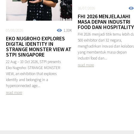
16/07/2026
FHI 2026 MENJELAJAHI
MASA DEPAN INDUSTRI
FOOD DAN HOSPITALITY
05/08/2026
1.33K
FHI 2026 menjadi titik temu lebih da
EKO NUGROHO EXPLORES
500 exhibitor dari 32 negara,
DIGITAL IDENTITY IN
menghadirkan inovasi dan kolabora
STRANGE MONSTER VIEW AT
yang membentuk masa depan
STPI SINGAPORE
industri food dan...
22 Aug – 10 Oct 2026, STPI presents
read more
Eko Nugroho: STRANGE MONSTER
VIEW, an exhibition that explores
identity and belonging in a
hyperconnected age...
read more