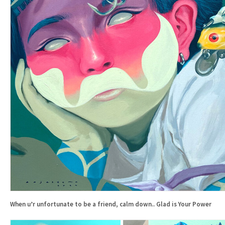
When u’r unfortunate to be a friend, calm down.. Glad is Your Power