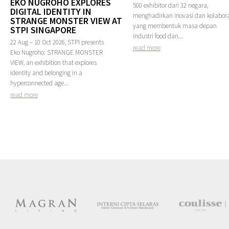
EKO NUGROHO EXPLORES
500 exhibitor dari 32 negara,
DIGITAL IDENTITY IN
menghadirkan inovasi dan kolabora
STRANGE MONSTER VIEW AT
yang membentuk masa depan
STPI SINGAPORE
industri food dan...
22 Aug – 10 Oct 2026, STPI presents
read more
Eko Nugroho: STRANGE MONSTER
VIEW, an exhibition that explores
identity and belonging in a
hyperconnected age...
read more