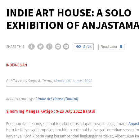
INDIE ART HOUSE: A SOLO
EXHIBITION OF ANJASTAMA
3.76K
SHARE THIS
Read Later
INDONESIAN
Published by Sugar & Cream,
Monday 01 August 2022
Images courtesy of
Indie Art House (Bantul)
Sinom Ing Mangsa Ketigo : 9-23 July 2022 Bantul
Perlahan dan tenang, kalimat tersebut dirasa dapat mewakili bagaimana
Anjas
batu kerikil yang dijumpai dalam hidup serta hal-hal yang dilontarkan secara im
karyanya. Konflik batin yang bersumber dari lingkungan terdekat, kebentukan kar