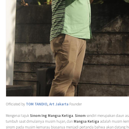
Officiated by
TOM TANDIO
,
Art Jakarta
Founder
Mengenai tajuk
Sinom Ing Mangsa Ketiga
.
Sinom
sendiri merupakan daun a
tumbuh saat dimulainya musim hujan, dan
Mangsa Ketiga
adalah musim kem
sinom pada musim kemarau biasanya menjadi pertanda bahwa akan datang hu