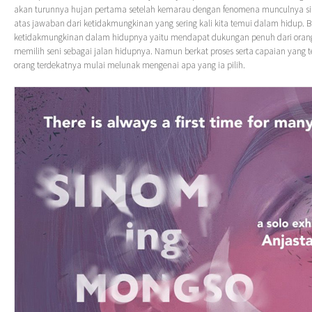
akan turunnya hujan pertama setelah kemarau dengan fenomena munculnya si
atas jawaban dari ketidakmungkinan yang sering kali kita temui dalam hidup. 
ketidakmungkinan dalam hidupnya yaitu mendapat dukungan penuh dari orang
memilih seni sebagai jalan hidupnya. Namun berkat proses serta capaian yang te
orang terdekatnya mulai melunak mengenai apa yang ia pilih.