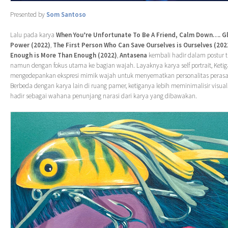
Presented by
Som Santoso
Lalu pada karya
When You’re Unfortunate To Be A Friend, Calm Down…. Gl
Power (2022)
,
The First Person Who Can Save Ourselves is Ourselves (202
Enough is More Than Enough (2022)
,
Antasena
kembali hadir dalam postur 
namun dengan fokus utama ke bagian wajah. Layaknya karya self portrait, Ketiga
mengedepankan ekspresi mimik wajah untuk menyematkan personalitas perasa
Berbeda dengan karya lain di ruang pamer, ketiganya lebih meminimalisir visual
hadir sebagai wahana penunjang narasi dari karya yang dibawakan.