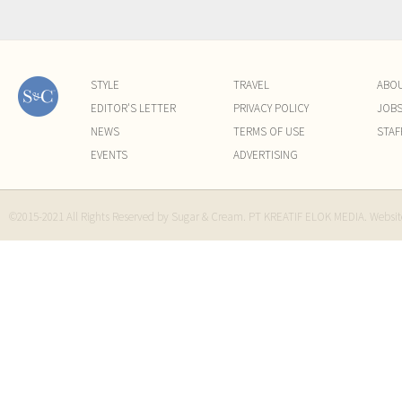
STYLE
TRAVEL
ABO
EDITOR'S LETTER
PRIVACY POLICY
JOB
NEWS
TERMS OF USE
STAF
EVENTS
ADVERTISING
©2015-2021 All Rights Reserved by Sugar & Cream. PT KREATIF ELOK MEDIA. Websi