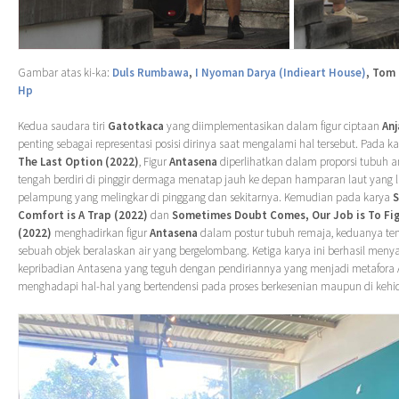
Gambar atas ki-ka:
Duls Rumbawa
,
I Nyoman Darya (Indieart House)
, Tom
Hp
Kedua saudara tiri
Gatotkaca
yang diimplementasikan dalam figur ciptaan
Anj
penting sebagai representasi posisi dirinya saat mengalami hal tersebut. Pada k
The Last Option (2022)
, Figur
Antasena
diperlihatkan dalam proporsi tubuh 
tengah berdiri di pinggir dermaga menatap jauh ke depan hamparan laut yang 
pelampung yang melingkar di pinggang dan sekitarnya. Kemudian pada karya
Comfort is A Trap (2022)
dan
Sometimes Doubt Comes, Our Job is To Fi
(2022)
menghadirkan figur
Antasena
dalam postur tubuh remaja, keduanya ten
sebuah objek beralaskan air yang bergelombang. Ketiga karya ini berhasil men
kepribadian Antasena yang teguh dengan pendiriannya yang menjadi metafora
menghadapi hal-hal yang bertendensi pada proses berkesenian maupun di keh