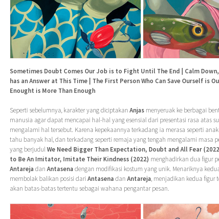
Sometimes Doubt Comes Our Job is to Fight Until The End | Calm Down,
has an Answer at This Time | The First Person Who Can Save Ourself is O
Enought is More Than Enough
Seperti sebelumnya, karakter yang diciptakan
Anjas
menyeruak ke berbagai bent
manusia agar dapat mencapai hal-hal yang esensial dari presentasi rasa atas s
mengalami hal tersebut. Karena kepekaannya terkadang ia merasa seperti anak
tahu banyak hal, dan terkadang seperti remaja yang tengah mengalami masa p
yang berjudul
We Need Bigger Than Expectation, Doubt and All Fear (2022
to Be An Imitator, Imitate Their Kindness (2022)
menghadirkan dua figur p
Antareja
dan
Antasena
dengan modifikasi kostum yang unik. Menariknya kedua
membolak balikan posisi dari
Antasena
dan
Antareja
, menjadikan kedua figur t
akan batas-batas tertentu sebagai wahana pengantar pesan.