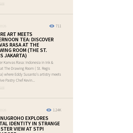
ore
711
2026
RE ART MEETS
ERNOON TEA: DISCOVER
VAS RASA AT THE
WING ROOM (THE ST.
IS JAKARTA)
er Kanvas Rasa: Indonesia in Ink &
at The Drawing Room ( St. Regis
a) where Eddy Susanto's artistry meets
ive Pastry Chef Kevin...
ore
1.24K
2026
 NUGROHO EXPLORES
ITAL IDENTITY IN STRANGE
STER VIEW AT STPI