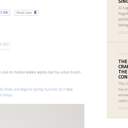
SIN
22 Aug
5.88K
Read Later
Nugro
exhibi
belong
read m
h 2017
04/08/
THE
CRA
THE
kali ini melalui koleksi sepatu dan tas untuk musim
CON
The L
ès Shoes and Bags for Spring/Summer 2017
bisa
has an
ri Group
.
winner
captiv
read m