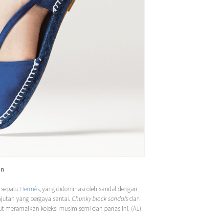
in
i sepatu
Hermès
, yang didominasi oleh sandal dengan
jutan yang bergaya santai.
Chunky block sandals
dan
rut meramaikan koleksi musim semi dan panas ini. (AL)