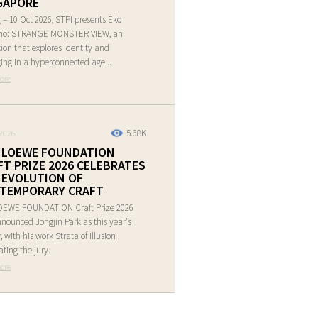
GAPORE
 – 10 Oct 2026, STPI presents Eko
ho: STRANGE MONSTER VIEW, an
tion that explores identity and
ing in a hyperconnected age...
ore
5.68K
2026
 LOEWE FOUNDATION
FT PRIZE 2026 CELEBRATES
 EVOLUTION OF
TEMPORARY CRAFT
OEWE FOUNDATION Craft Prize 2026
nounced Jongjin Park as this year's
, with his work Strata of Illusion
ating the jury.
ore