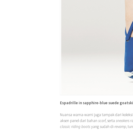
Espadrille in sapphire-blue suede goatsk
Nuansa warna-warni juga tampak dari koleks
aksen panel dari bahan
scarf
, serta
sneakers
ra
classic riding boots
yang sudah di-
revamp
, tu