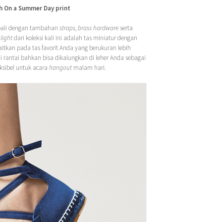
th On a Summer Day print
bali dengan tambahan
straps
,
brass hardware
serta
light
dari koleksi kali ini adalah tas miniatur dengan
aitkan pada tas favorit Anda yang berukuran lebih
 rantai bahkan bisa dikalungkan di leher Anda sebagai
ksibel untuk acara
hangout
malam hari.