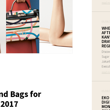
read m
05/08/
WHE
AFT
KAN
DRA
REG
Discov
Sugar 
Jakart
Execut
read m
nd Bags for
05/08/
EKO
 2017
DIG
MON