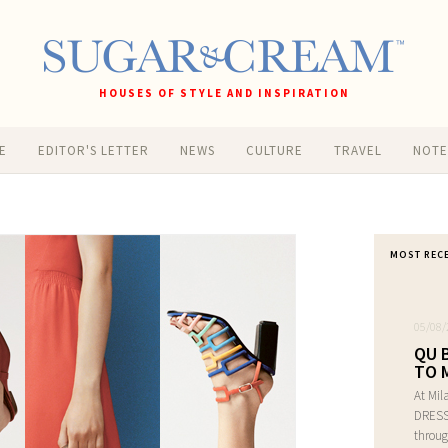
HOUSES OF STYLE AND INSPIRATION
E
EDITOR'S LETTER
NEWS
CULTURE
TRAVEL
NOT
MOST REC
05/08/
QU 
TO 
At Mil
DRESS 
throug