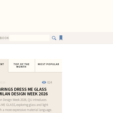
EBOOK
ENT
TOP OF THE
MOST POPULAR
MONTH
824
2026
BRINGS DRESS ME GLASS
MILAN DESIGN WEEK 2026
an Design Week 2026, QU introduces
ME GLASS, exploring glass and light
h a more expressive material language.