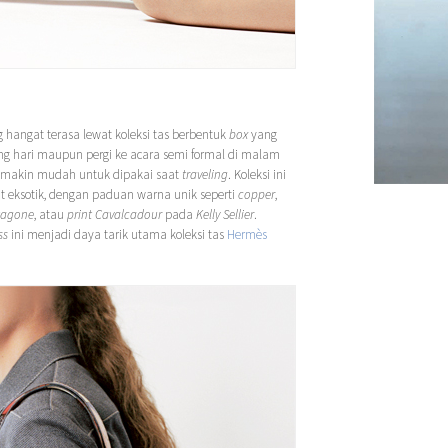
hangat terasa lewat koleksi tas berbentuk
box
yang
ang hari maupun pergi ke acara semi formal di malam
i semakin mudah untuk dipakai saat
traveling
. Koleksi ini
t eksotik, dengan paduan warna unik seperti
copper
,
tagone
, atau
print Cavalcadour
pada
Kelly Sellier
.
ss
ini menjadi daya tarik utama koleksi tas
Hermès