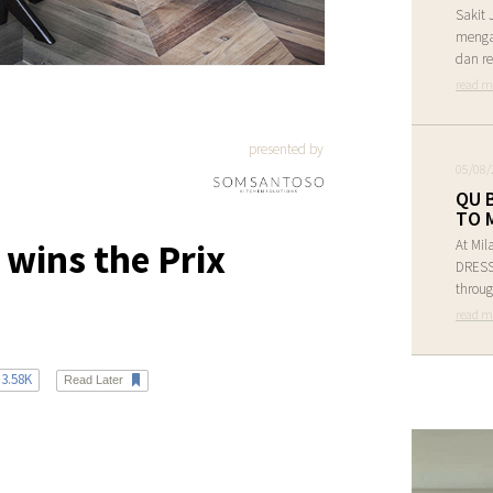
Sakit 
menga
dan re
read m
presented by
05/08/
QU 
TO 
 wins the Prix
At Mil
DRESS 
throug
read m
3.58K
Read Later