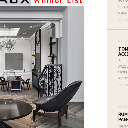
kolabo
Hendr
crafts
read m
06/08/
TOM
ACC
Small 
AW26 A
tactil
sharpe
read m
06/08/
RUM
PAN
Teate