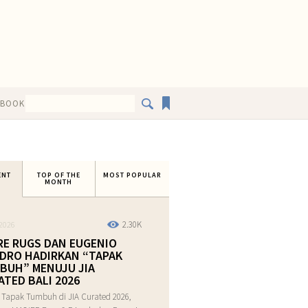
EBOOK
ENT
TOP OF THE
MOST POPULAR
MONTH
2.30K
2026
RE RUGS DAN EUGENIO
DRO HADIRKAN “TAPAK
BUH” MENUJU JIA
ATED BALI 2026
 Tapak Tumbuh di JIA Curated 2026,