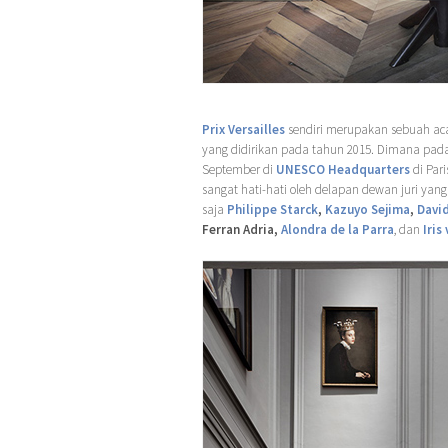
Prix Versailles
sendiri merupakan sebuah aca
yang didirikan pada tahun 2015. Dimana pada
September di
UNESCO Headquarters
di Pari
sangat hati-hati oleh delapan dewan juri yang 
saja
Philippe Starck
,
Kazuyo Sejima
,
David
Ferran Adria,
Alondra de la Parra
, dan
Iris