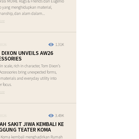
rasi MOIRE Rugs & Friends dan Eugenio
o yang menghidupkan material,
manship, dan alam dalam...
ore
1.31K
2026
 DIXON UNVEILS AW26
ESSORIES
in scale, rich in character, Tom Dixon’s
ccessories bring unexpected forms,
e materials and everyday utility into
r focus.
ore
3.49K
2026
AH SAKIT JIWA KEMBALI KE
GGUNG TEATER KOMA
r Koma kembali menghadirkan Rumah