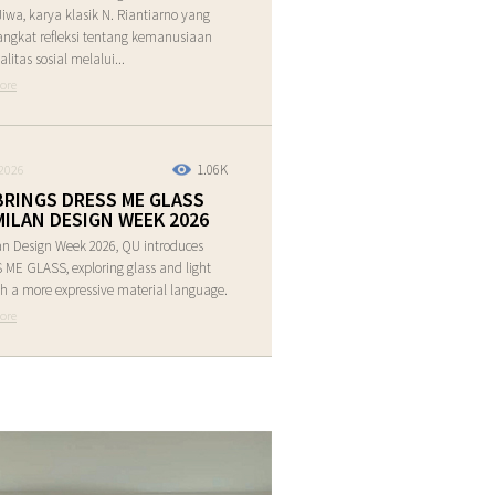
Jiwa, karya klasik N. Riantiarno yang
ngkat refleksi tentang kemanusiaan
alitas sosial melalui...
ore
1.06K
2026
BRINGS DRESS ME GLASS
MILAN DESIGN WEEK 2026
an Design Week 2026, QU introduces
ME GLASS, exploring glass and light
h a more expressive material language.
ore