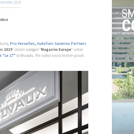
ptember 2019
aleca
dunia,
Prix Versailles
,
Vudafieri-Saverino Partners
ior 2019
” dalam kategori “
Magazins Europe
” untuk
x “Le 27”
di Brussels
. The oldest luxury leather goods