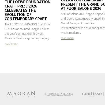
THE LOEWE FOUNDATION
PRESENT THE GRAND SU
CRAFT PRIZE 2026
AT FUORISALONE 2026
CELEBRATES THE
EVOLUTION OF
At Fuorisalone 2026, Angelo Cappelli
CONTEMPORARY CRAFT
and Opera Contemporary unveil T
Grand Suite, an immersive
The LOEWE FOUNDATION Craft Prize
installation where classical eleganc
2026 has announced Jongjin Park as
meets modern...
this year's winner, with his work
read more
Strata of Illusion captivating the jury.
read more