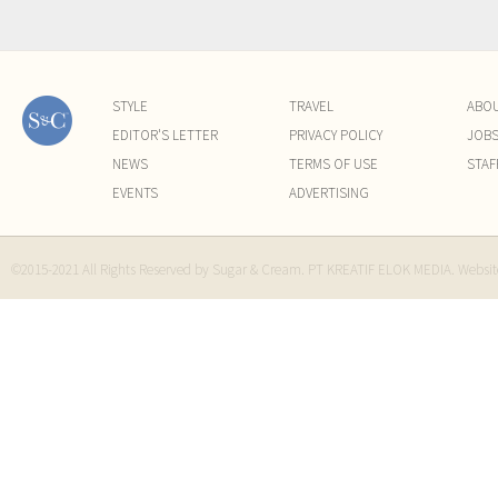
STYLE
TRAVEL
ABO
EDITOR'S LETTER
PRIVACY POLICY
JOB
NEWS
TERMS OF USE
STAF
EVENTS
ADVERTISING
©2015-2021 All Rights Reserved by Sugar & Cream. PT KREATIF ELOK MEDIA. Websi