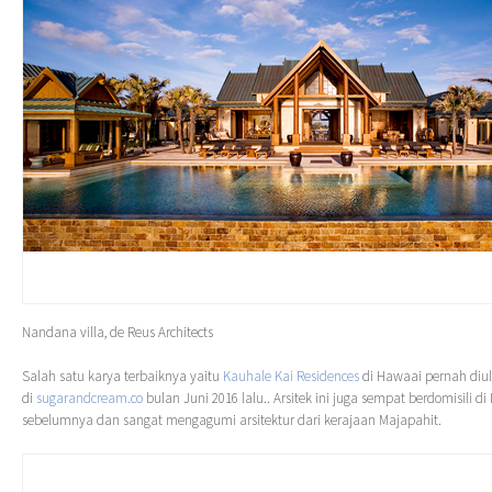
Nandana villa, de Reus Architects
Salah satu karya terbaiknya yaitu
Kauhale Kai Residences
di Hawaai pernah diu
di
sugarandcream.co
bulan Juni 2016 lalu.. Arsitek ini juga sempat berdomisili di
sebelumnya dan sangat mengagumi arsitektur dari kerajaan Majapahit.