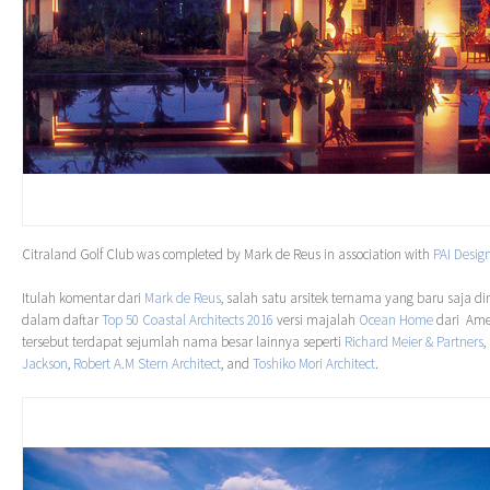
Citraland Golf Club was completed by Mark de Reus in association with
PAI Desig
Itulah komentar dari
Mark de Reus
, salah satu arsitek ternama yang baru saja 
dalam daftar
Top 50 Coastal Architects 2016
versi majalah
Ocean Home
dari Ame
tersebut terdapat sejumlah nama besar lainnya seperti
Richard Meier & Partners
,
Jackson
,
Robert A.M Stern Architect
, and
Toshiko Mori Architect
.