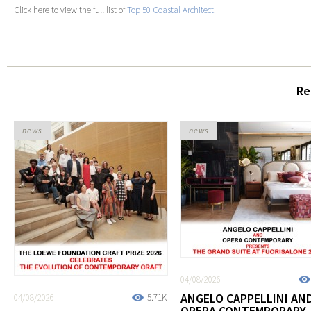
Click here to view the full list of
Top 50 Coastal Architect
.
Re
news
news
04/08/2026
ANGELO CAPPELLINI AN
04/08/2026
5.71K
OPERA CONTEMPORARY