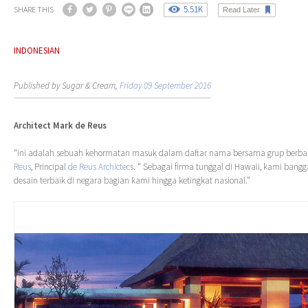
5.51K
SHARE THIS
Read Later
INDONESIAN
Published by Sugar & Cream,
Friday 09 September 2016
Architect Mark de Reus
“ini adalah sebuah kehormatan masuk dalam daftar nama bersama grup berbak
Reus
, Principal
de Reus Archictec
s. “ Sebagai firma tunggal di Hawaii, kami bang
desain terbaik di negara bagian kami hingga ketingkat nasional.”